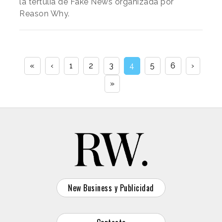
la tertulia de Fake News organizada por
Reason Why.
«
‹
1
2
3
4
5
6
›
»
New Business y Publicidad