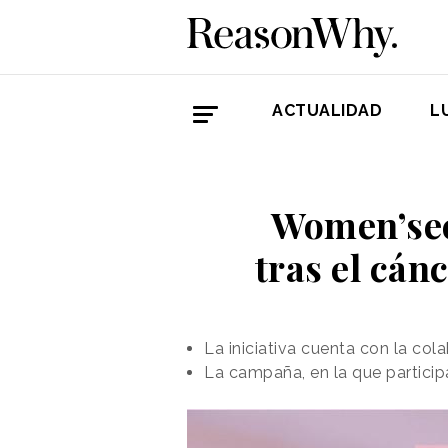
ACTUALIDAD
L
Women’secr
tras el cán
La iniciativa cuenta con la co
La campaña, en la que particip