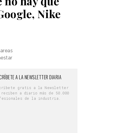
e no hay que
Google, Nike
tareas
nestar
CRÍBETE A LA NEWSLETTER DIARIA
críbete gratis a la Newsletter
 reciben a diario más de 50.000
fesionales de la industria.