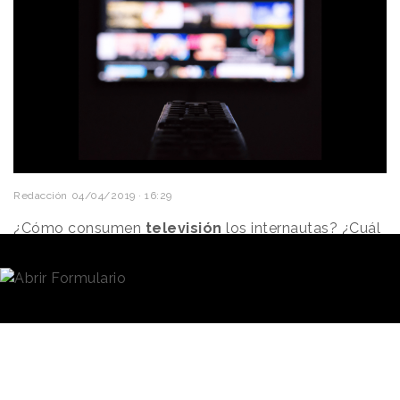
Redacción
04/04/2019 · 16:29
¿Cómo consumen
televisión
los
internautas
? ¿Cuál
es la relación entre el uso de redes sociales y
televisión de estos usuarios?
Estas son algunas de las cuestiones planteadas por
AIMC (Asociación para la Investigación de
Medios de Comunicación)
a través de AIMC Q
Panel, su propio panel de internautas. Y estas son
algunas de las conclusiones recopiladas: