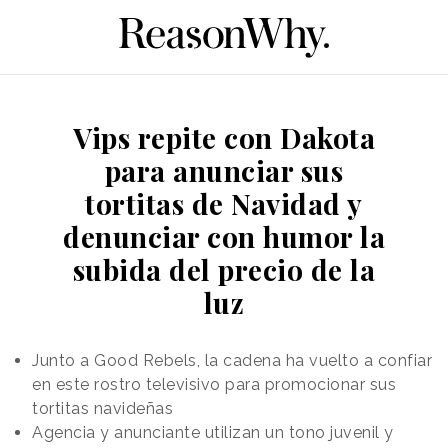
Vips repite con Dakota
para anunciar sus
tortitas de Navidad y
denunciar con humor la
subida del precio de la
luz
Junto a Good Rebels, la cadena ha vuelto a confiar
en este rostro televisivo para promocionar sus
tortitas navideñas
Agencia y anunciante utilizan un tono juvenil y