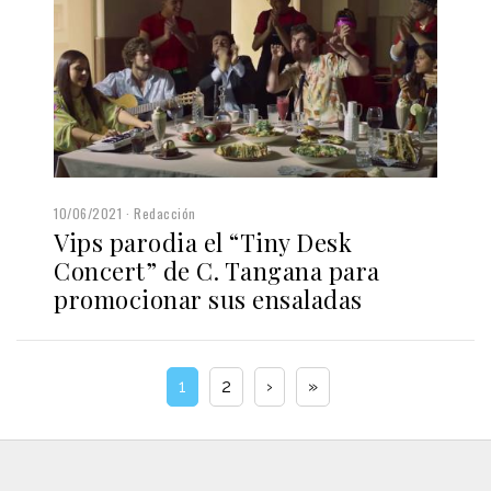
10/06/2021
Redacción
Vips parodia el “Tiny Desk
Concert” de C. Tangana para
promocionar sus ensaladas
1
2
›
»