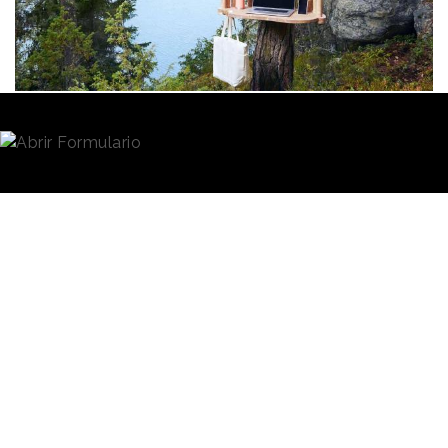
Redacción
24/09/2021 · 08:01
El
teletrabajo
ha abierto un mundo de opciones
diversas para desarrollar las tareas profesionales
desde múltiples localizaciones. El más convencional
es la propia casa -desde el despacho a la cocina,
pasando por la terraza o estancias más
insospechadas- pero bastan el ordenador y la
posibilidad de conexión para que un parque, la sala
de espera de un aeropuerto o una cafetería se
conviertan en improvisada oficina.
Por si todo eso resulta ya aburrido o previsible, ahora
una idea desarrollada en
Finlandia
permite añadir el
bosque a esa panoplia de escenarios laborales. La