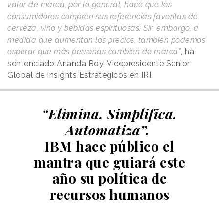
valor de marca, por lo general, hace que los
consumidores compren sus referencias favoritas de
cerveza, vino y bebidas espirituosas. Sin embargo, a
medida que aumentan los precios, también podemos
esperar que más personas cambien de marca”
, ha
sentenciado Ananda Roy, Vicepresidente Senior
Global de Insights Estratégicos en IRI.
“Elimina. Simplifica.
Automatiza”.
IBM hace público el
mantra que guiará este
año su política de
recursos humanos