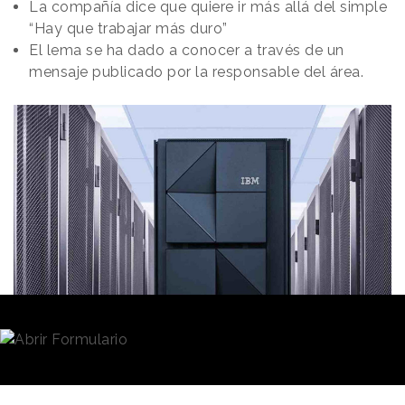
La compañía dice que quiere ir más allá del simple
“Hay que trabajar más duro”
El lema se ha dado a conocer a través de un
mensaje publicado por la responsable del área.
Redacción
31/01/2023 · 12:57
“El mantra que subrayará nuestras prioridades en el
área de recursos humanos este año es ‘Elimina.