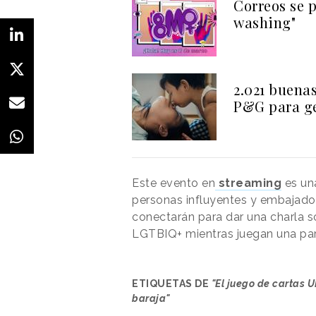
Correos se p
washing"
2.021 buenas
P&G para ge
Este evento en
streaming
es una
personas influyentes y embajador
conectarán para dar una charla 
LGTBIQ+ mientras juegan una par
ETIQUETAS DE
"El juego de cartas
baraja"