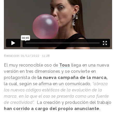
Redacción
01/12/2022 · 11:28
El muy reconocible oso de
Tous
llega en una nueva
versión en tres dimensiones y se convierte en
protagonista de
la nueva campaña de la marca,
la cual, según se afirma en un comunicado,
“abraza
los nuevos códigos estéticos de la evolución de la
marca, en la que el oso se presenta como una fuente
de creatividad”.
La creación y producción del trabajo
han corrido a cargo del propio anunciante
.