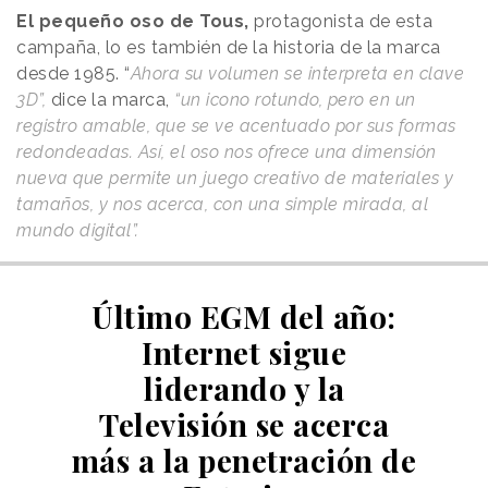
El pequeño oso de Tous,
protagonista de esta
campaña, lo es también de la historia de la marca
desde 1985. “
Ahora su volumen se interpreta en clave
3D”,
dice la marca,
“un icono rotundo, pero en un
registro amable, que se ve acentuado por sus formas
redondeadas. Así, el oso nos ofrece una dimensión
nueva que permite un juego creativo de materiales y
tamaños, y nos acerca, con una simple mirada, al
mundo digital”.
Último EGM del año:
Internet sigue
liderando y la
Televisión se acerca
más a la penetración de