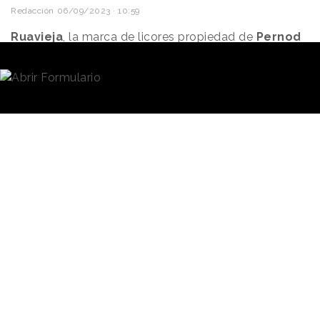
Redacción
06/09/2023 · 10:59
Ruavieja
, la marca de licores propiedad de
Pernod
Ricard
, ha elegido a
TBWA
como agencia
encargada de su próxima campaña de Navidad,
según informa la compañía en un comunicado.
La adjudicación supone que la marca vuelve a
trabajar con
Juan García-Escudero
, actualmente
Director General Creativo de TBWA y máximo
responsable creativo de Leo Burnett en 2018,
cuando esta agencia firmó
“El tiempo que nos
queda”,
la campaña navideña de Ruavieja que se
convirtió en un gran fenómeno publicitario y social.
La asignación de la próxima
campaña de Navidad de la la
La asignación
marca se ha producido tras
vuelve a vincular
un concurso en el que
también han participado
a Ruavieja con