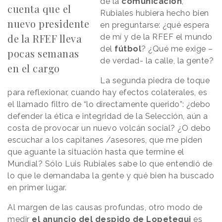
de la
comunicación
,
cuenta que el
Rubiales hubiera hecho bien
nuevo presidente
en preguntarse: ¿qué espera
de la RFEF lleva
de mí y de la RFEF el mundo
del
fútbol
? ¿Qué me exige –
pocas semanas
de verdad- la calle, la gente?
en el cargo
La segunda piedra de toque
para reflexionar, cuando hay efectos colaterales, es
el llamado filtro de “lo directamente querido”: ¿debo
defender la ética e integridad de la Selección, aún a
costa de provocar un nuevo volcán social? ¿O debo
escuchar a los capitanes /asesores, que me piden
que aguante la situación hasta que termine el
Mundial? Sólo Luis Rubiales sabe lo que entendió de
lo que le demandaba la gente y qué bien ha buscado
en primer lugar.
Al margen de las causas profundas, otro modo de
medir
el anuncio del despido de Lopetegui
es