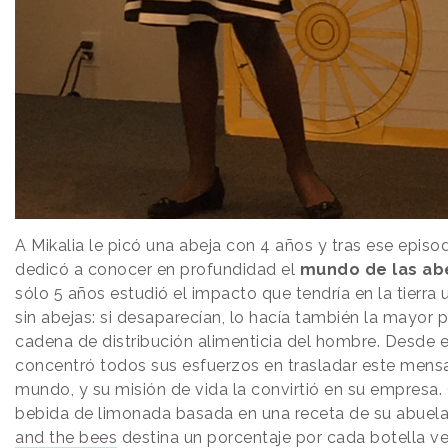
A Mikalia le picó una abeja con 4 años y tras ese episo
dedicó a conocer en profundidad el
mundo de las abe
sólo 5 años estudió el impacto que tendría en la tierr
sin abejas: si desaparecían, lo hacía también la mayor p
cadena de distribución alimenticia del hombre. Desde e
concentró todos sus esfuerzos en trasladar este mensa
mundo, y su misión de vida la convirtió en su empresa.
bebida de limonada basada en una receta de su abuel
and the bees
destina un porcentaje por cada botella v