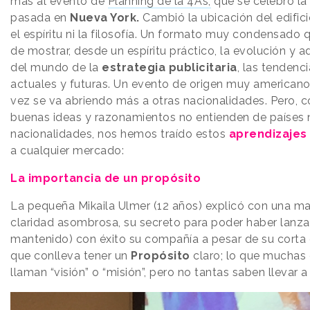
más al evento de
Planning de la 4A’s,
que se celebró l
pasada en
Nueva York.
Cambió la ubicación del edifici
el espíritu ni la filosofía. Un formato muy condensado 
de mostrar, desde un espíritu práctico, la evolución y 
del mundo de la
estrategia publicitaria
, las tendenc
actuales y futuras. Un evento de origen muy american
vez se va abriendo más a otras nacionalidades. Pero, 
buenas ideas y razonamientos no entienden de países 
nacionalidades, nos hemos traído estos
aprendizajes
a cualquier mercado:
La importancia de un propósito
La pequeña Mikaila Ulmer (12 años) explicó con una m
claridad asombrosa, su secreto para poder haber lanza
mantenido) con éxito su compañía a pesar de su corta 
que conlleva tener un
Propósito
claro; lo que muchas
llaman “visión” o “misión”, pero no tantas saben llevar a