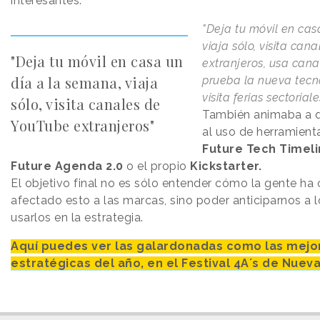
interesantes:
"Deja tu móvil en cas
viaja sólo, visita can
"Deja tu móvil en casa un
extranjeros, usa cana
día a la semana, viaja
prueba la nueva tecn
visita ferias sectoriales
sólo, visita canales de
También animaba a 
YouTube extranjeros"
al uso de herramienta
Future Tech Timeli
Future Agenda 2.0
o el propio
Kickstarter.
El objetivo final no es sólo entender cómo la gente h
afectado esto a las marcas, sino poder anticiparnos a 
usarlos en la estrategia.
Aquí puedes ver las galardonadas como las mej
estratégicas del año, en el Festival 4A´s de Nueva