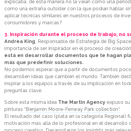
explicaba, de esta manera no la veían como una perio
como una extraña outsider con la que podían hablar s
aplicar técnicas similares en nuestros procesos de inve
consumidores y marcas?
3. Inspiración durante el proceso de trabajo, no s
Andrea King
, Responsable de Estrategia de Big Spaces
importancia de ser inspirador en el proceso de creación
está en desarrollar documentos que te hagan pl
más que predefinir soluciones.
No podemos esperar que a partir de documentos poco
desarrollen ideas que cambien el mundo. También dest
inspirar a los equipos a través de su implicación en tod
preguntas clave.
Sobre esta misma idea
The Martin Agency
expuso su 
pinturas
“Benjamin Moore-Fenway Park collection”.
El resultado del caso (plata en la categoría Regional) 
motivación más allá de lo profesional en el desarrollo d
proceso creativo. Desarrollaron los insights más releva