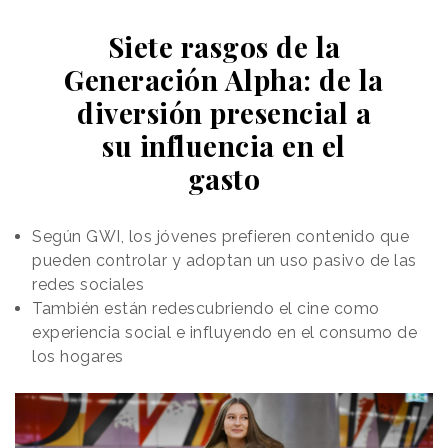
Así,
Ruffles
se ha hecho con el sabor de Doritos
Siete rasgos de la
Cool Ranch, y
Cheetos
ha incorporado el sabor de
Lay's Sweet Southern Heat BBQ. Por su parte,
Generación Alpha: de la
Doritos
asume el sabor de Ruffles Cheddar & Sour
diversión presencial a
Cream.
su influencia en el
gasto
Según GWI, los jóvenes prefieren contenido que
pueden controlar y adoptan un uso pasivo de las
redes sociales
También están redescubriendo el cine como
experiencia social e influyendo en el consumo de
los hogares