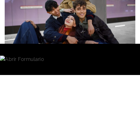
Redacción
19/02/2026 · 13:36
Preocupados por la salud mental, interesados en las
experiencias presenciales, y conscientes del valor de
la autoexpresión. Son algunos de los rasgos que,
según la firma de investigación
GWI,
define a la
generación Alpha
, que abarca a las personas
nacidas de 2010 en adelante. Aunque se trata de la
generación más joven, su manera de ver el mundo ya
está moldeando el entretenimiento o el consumo, y
conocerla será determinante para las estrategias de