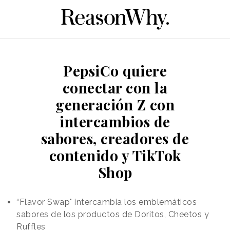
PepsiCo quiere
conectar con la
generación Z con
intercambios de
sabores, creadores de
contenido y TikTok
Shop
“Flavor Swap" intercambia los emblemáticos
sabores de los productos de Doritos, Cheetos y
Ruffles