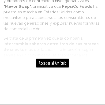
y creadores de contenido a nivel global. Así es
"Flavor Swap",
la iniciativa que
PepsiCo
Foods
ha
puesto en marcha en Estados Unidos como
mecanismo para acercarse a los consumidores de
las nuevas generaciones y explorar nuevas fórmulas
de comercialización.
Se trata de la primera vez que la compañía
intercambia sabores entre tres de sus marcas
de snacks
más destacadas. La intención, según
señala en un comunicado, es sorprender a los
consumidores y ofrecerles combinaciones
Acceder al Artículo
inesperadas y que nunca antes habían visto. “
Todos
tenemos una prenda favorita, una lista de
reproducción favoritas y unos snacks favoritos. Todos
son geniales tal como están, pero un cambio puede
hacerlos aún mejores
”, comenta.
Como parte de "Flavor Swap", y aunque por tiempo
limitado, tres productos han cambiado sus sabores.