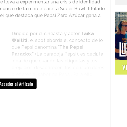
le lleva a experimentar una crisis de identidad
nuncio de la marca para la Super Bowl, titulado
 el que destaca que Pepsi Zero Azúcar gana a
Dirigido por el cineasta y actor
Taika
Waititi,
el spot aborda el concepto de lo
que Pepsi denomina "
The Pepsi
Paradox"
(La paradoja Pepsi), es decir, la
idea de que cuando las etiquetas y los
V
prejuicios desaparecen, los consumidores
prefieren el sabor de Pepsi. Para ello
somete al oso a una cata a ciegas de la
Acceder al Artículo
versión cero azúcar de ambos refrescos,
aludiendo con ello a
"The Pepsi
Challenge",
una iniciativa que la marca
puso en marcha hace cincuenta años y
na gira por Estados Unidos, animaba a los
 y su principal rival, Coca-Cola, y adivinar cuál