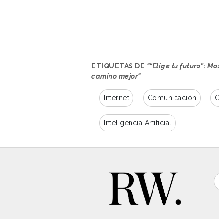
los consumidores estadounidenses
llevará a cabo sorteos de produc
street marketing protagonizadas 
restaurantes para acercar su beb
ETIQUETAS DE
"“Elige tu futuro”: Mo
camino mejor"
Internet
Comunicación
C
Inteligencia Artificial
Frente a un modelo que está co