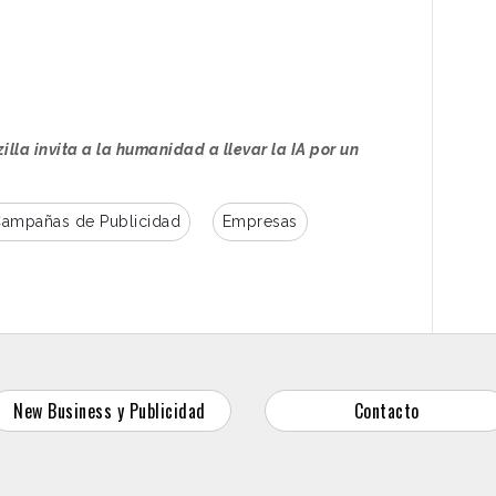
 a experimentar el sabor de su refresco. Así,
to el mismo día de la Super Bowl, acciones de
por el oso polar y colaboraciones con
ida a los consumidores.
zilla invita a la humanidad a llevar la IA por un
ampañas de Publicidad
Empresas
New Business y Publicidad
Contacto
ncentrando aún más el poder en manos de unos