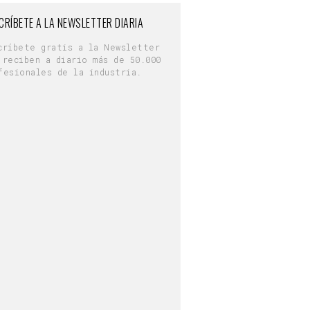
CRÍBETE A LA NEWSLETTER DIARIA
críbete gratis a la Newsletter
 reciben a diario más de 50.000
fesionales de la industria.