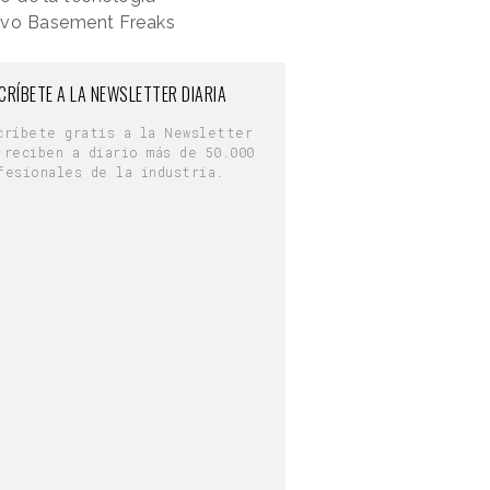
tivo Basement Freaks
CRÍBETE A LA NEWSLETTER DIARIA
críbete gratis a la Newsletter
 reciben a diario más de 50.000
fesionales de la industria.