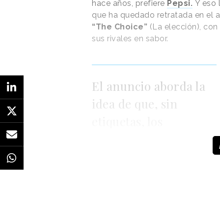
hace años, prefiere
Pepsi.
Y eso 
que ha quedado retratada en el a
“The Choice”
(La elección), con
sus rivales en sabor.
El anuncio aborda la
idea de que, sin
etiquetas, los
consumidores
prefieren Pepsi
que recuperó el año pasado. En u
consumidores a probar entre Pepsi