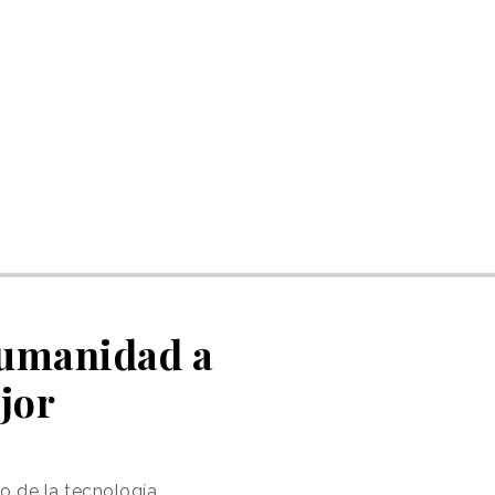
 humanidad a
jor
o de la tecnología