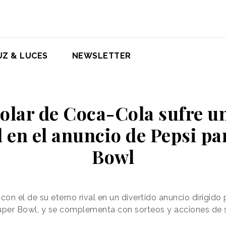
UZ & LUCES
NEWSLETTER
polar de Coca-Cola sufre un
l en el anuncio de Pepsi pa
Bowl
n el de su eterno rival en un divertido anuncio dirigido p
 Super Bowl, y se complementa con sorteos y acciones de 