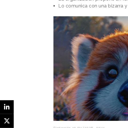
Lo comunica con una bizarra y 
“
Durante décadas, Pepsi se ha co
competitiva, pero seguimos demo
importa: el sabor
”, ha comentado 
Pepsi, en un comunicado. “
Con el
hemos embarcado en una misión, j
mostrar la verdad universal de qu
“The Choice” es la propuesta de 
tendrá lugar el domingo 8 de febr
Redacción
30/01/2026 · 09:15