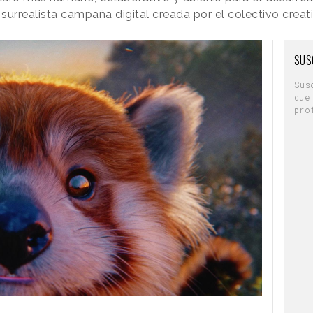
surrealista campaña digital creada por el colectivo crea
SUS
Sus
que
pro
mprometido a ser la marca de cola más
strando que somos la número uno donde más
Gustavo Reyna, Vicepresidente de Marketing de
 toque inconfundible de Taika en el anuncio, nos
unto con nuestro nuevo y más peludo fan, para
e Pepsi sabe mejor
”.
Pepsi para esta edición de la Super Bowl, que
ero de 2026 en California. La presencia de la