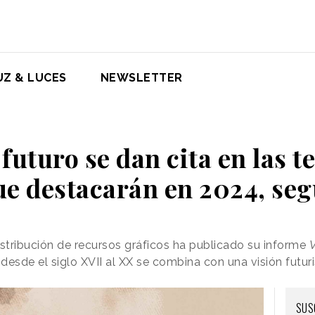
UZ & LUCES
NEWSLETTER
futuro se dan cita en las 
ue destacarán en 2024, se
stribución de recursos gráficos ha publicado su informe
V
 desde el siglo XVII al XX se combina con una visión futu
SUS