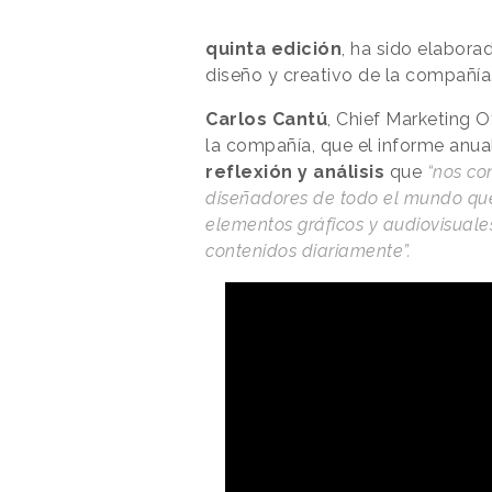
quinta edición
, ha sido elabora
diseño y creativo de la compañía
Carlos Cantú
, Chief Marketing 
la compañía, que el informe anu
reflexión y análisis
que
“nos con
diseñadores de todo el mundo que 
elementos gráficos y audiovisuale
contenidos diariamente”.