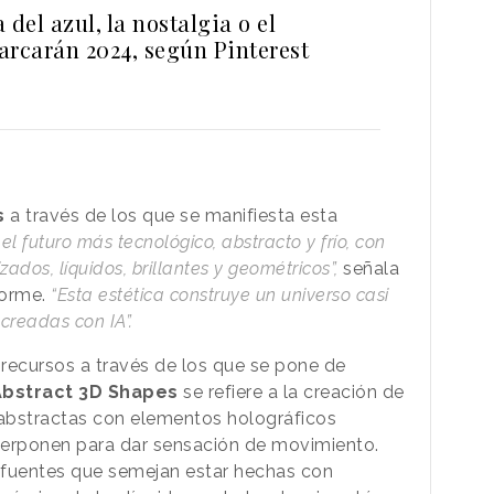
 del azul, la nostalgia o el
arcarán 2024, según Pinterest
s
a través de los que se manifiesta esta
l futuro más tecnológico, abstracto y frío, con
ados, líquidos, brillantes y geométricos”,
señala
forme.
“Esta estética construye un universo casi
 creadas con IA”.
recursos a través de los que se pone de
Abstract 3D Shapes
se refiere a la creación de
abstractas con elementos holográficos
perponen para dar sensación de movimiento.
 fuentes que semejan estar hechas con