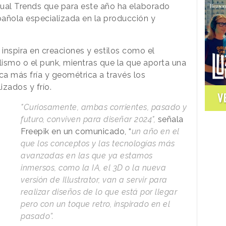
isual Trends que para este año ha elaborado
añola especializada en la producción y
.
 inspira en creaciones y estilos como el
lismo o el punk, mientras que la que aporta una
ca más fría y geométrica a través los
zados y frío.
V
"Curiosamente, ambas corrientes, pasado y
futuro, conviven para diseñar 2024",
señala
Freepik en un comunicado, “
un año en el
que los conceptos y las tecnologías más
avanzadas en las que ya estamos
inmersos, como la IA, el 3D o la nueva
versión de Illustrator, van a servir para
realizar diseños de lo que está por llegar
pero con un toque retro, inspirado en el
pasado”.