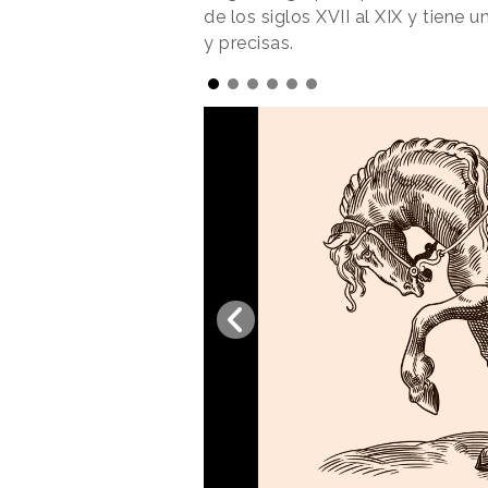
de los siglos XVII al XIX y tiene un
y precisas.