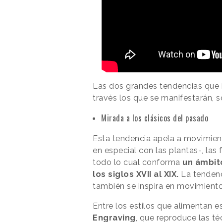
Las dos grandes tendencias que id
través los que se manifestarán, so
Mirada a los clásicos del pasado
Esta tendencia apela a movimient
en especial con las plantas-, las
todo lo cual conforma
un ámbit
los siglos XVII al XIX.
La tendenc
también se inspira en movimiento
Entre los estilos que alimentan e
Engraving
, que reproduce las té