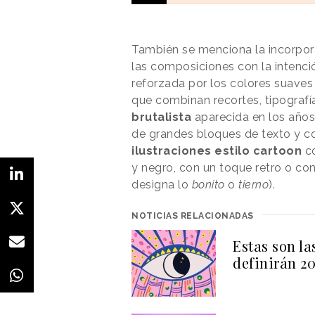
Cartoon.
También se menciona la incorpo
las composiciones con la intenci
reforzada por los colores suaves 
que combinan recortes, tipografías
brutalista
aparecida en los años 
de grandes bloques de texto y co
ilustraciones estilo cartoon
co
y negro, con un toque retro o c
designa lo
bonito
o
tierno
).
NOTICIAS RELACIONADAS
Estas son la
definirán 2