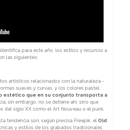
entifica para este año, los estilos y recursos a
n las siguientes:
os artísticos relacionados con la naturaleza -
 formas suaves y curvas, y los colores pastel,
o estético que en su conjunto transporta a
ia, sin embargo, no se detiene ahí, sino que
s del siglo XX como el Art Nouveau o el punk.
sta tendencia son, según precisa Freepik, el
Old
cnicas y estilos de los grabados tradicionales