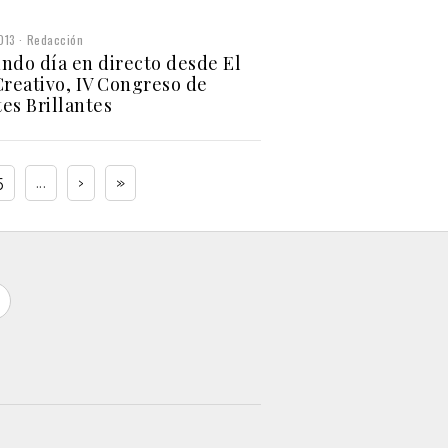
013
Redacción
ndo día en directo desde El
Creativo, IV Congreso de
es Brillantes
5
...
›
»