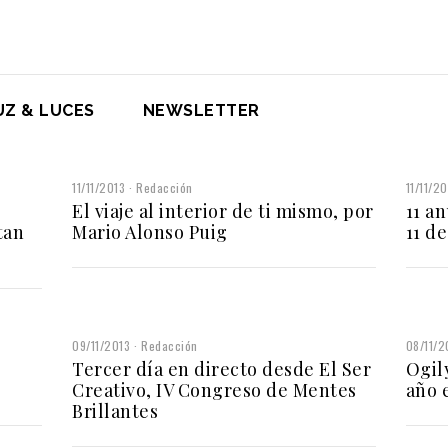
UZ & LUCES
NEWSLETTER
11/11/2013
Redacción
11/11/2
El viaje al interior de ti mismo, por
11 an
tan
Mario Alonso Puig
11 d
09/11/2013
Redacción
08/11/2
Tercer día en directo desde El Ser
Ogil
Creativo, IV Congreso de Mentes
año 
Brillantes