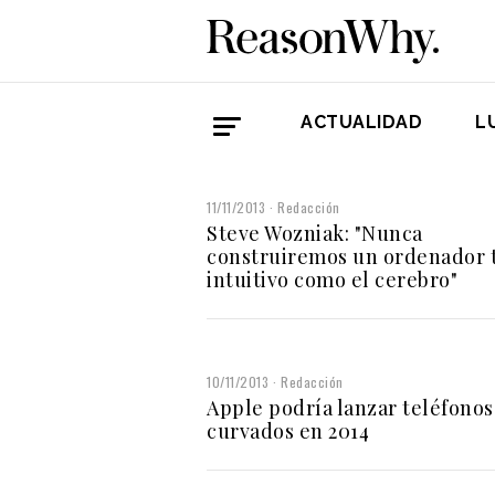
ACTUALIDAD
L
11/11/2013
Redacción
Steve Wozniak: "Nunca
construiremos un ordenador 
intuitivo como el cerebro"
10/11/2013
Redacción
Apple podría lanzar teléfonos
curvados en 2014