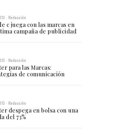
013
Redacción
 de c juega con las marcas en
ltima campaña de publicidad
013
Redacción
ter para las Marcas:
ategias de comunicación
013
Redacción
ter despega en bolsa con una
da del 73%