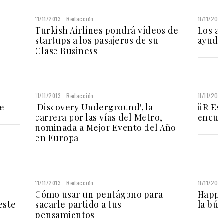
11/11/2013
Redacción
11/11/2
Turkish Airlines pondrá vídeos de
Los 
startups a los pasajeros de su
ayud
Clase Business
11/11/2013
Redacción
11/11/2
e
'Discovery Underground', la
iiR 
carrera por las vías del Metro,
encu
nominada a Mejor Evento del Año
en Europa
11/11/2013
Redacción
11/11/2
Cómo usar un pentágono para
Happ
este
sacarle partido a tus
la b
pensamientos