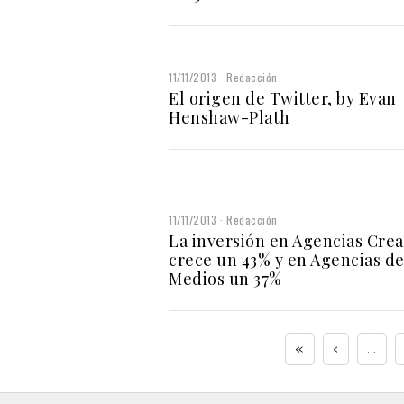
11/11/2013
Redacción
El origen de Twitter, by Evan
Henshaw-Plath
11/11/2013
Redacción
La inversión en Agencias Crea
crece un 43% y en Agencias d
Medios un 37%
«
‹
...