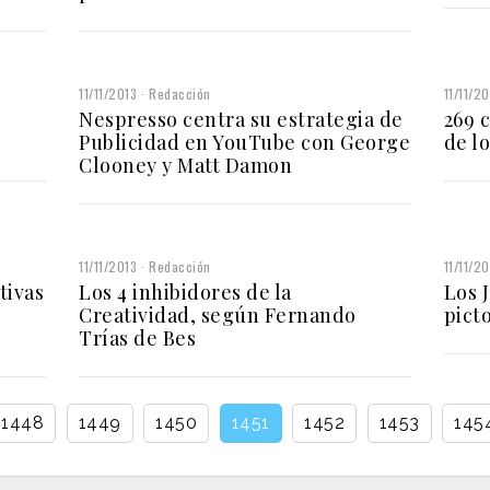
11/11/2013
Redacción
11/11/2
Nespresso centra su estrategia de
269 
Publicidad en YouTube con George
de l
Clooney y Matt Damon
11/11/2013
Redacción
11/11/2
tivas
Los 4 inhibidores de la
Los 
e
Creatividad, según Fernando
pict
Trías de Bes
1448
1449
1450
1451
1452
1453
145