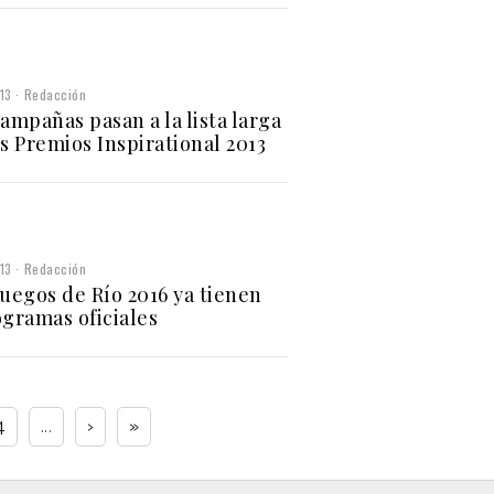
013
Redacción
campañas pasan a la lista larga
os Premios Inspirational 2013
013
Redacción
Juegos de Río 2016 ya tienen
ogramas oficiales
4
...
›
»