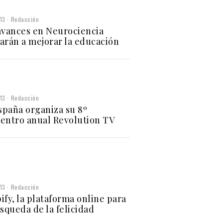
013
Redacción
avances en Neurociencia
arán a mejorar la educación
013
Redacción
España organiza su 8º
entro anual Revolution TV
013
Redacción
ify, la plataforma online para
úsqueda de la felicidad