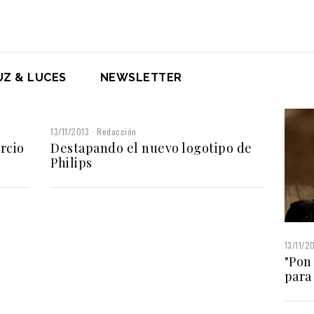
UZ & LUCES
NEWSLETTER
13/11/2013
Redacción
rcio
Destapando el nuevo logotipo de
Philips
13/11/2
"Pon 
para