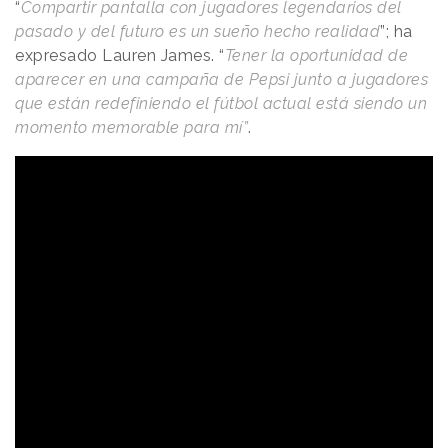
“
Compartir pantalla con jugadores legendarios del
pasado y del futuro es un sueño hecho realidad
”; ha
expresado Lauren James. “
Tener la oportunidad de
aparecer en una campaña de Pepsi junto a jugadores
que están redefiniendo el fútbol actual está siendo un
momento memorable para mí”
.