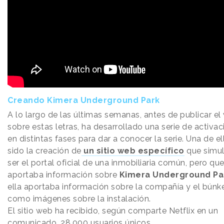
Creando Kimera Underground Park
A lo largo de las últimas semanas, antes de publicar el
sobre estas letras, ha desarrollado una serie de activa
en distintas fases para dar a conocer la serie. Una de el
sido la creación de
un sitio web específico
que simu
ser el portal oficial de una inmobiliaria común, pero qu
aportaba información sobre
Kimera Underground Pa
ella aportaba información sobre la compañía y el búnker
como imágenes sobre la instalación.
El sitio web ha recibido, según comparte Netflix en un
comunicado, 28.000 usuarios únicos.