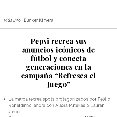
Más info
.:
Bunker Kimera
Pepsi recrea sus
anuncios icónicos de
fútbol y conecta
generaciones en la
campaña “Refresca el
Juego”
La marca recrea spots protagonizados por Pelé o
Ronaldinho, ahora con Alexia Putellas o Lauren
James