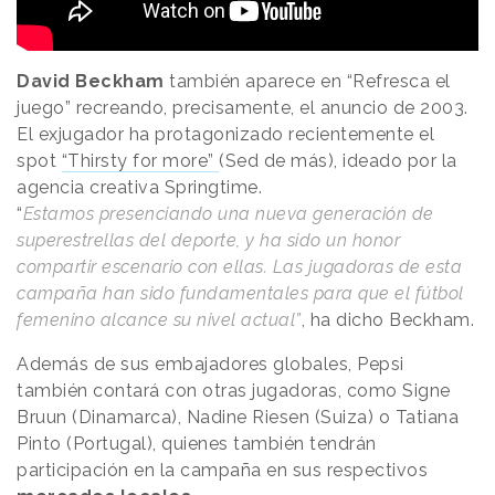
David Beckham
también aparece en “Refresca el
juego” recreando, precisamente, el anuncio de 2003.
El exjugador ha protagonizado recientemente el
spot
“Thirsty for more”
(Sed de más), ideado por la
agencia creativa Springtime.
“
Estamos presenciando una nueva generación de
superestrellas del deporte, y ha sido un honor
compartir escenario con ellas. Las jugadoras de esta
campaña han sido fundamentales para que el fútbol
femenino alcance su nivel actual”
, ha dicho Beckham.
Además de sus embajadores globales, Pepsi
también contará con otras jugadoras, como Signe
Bruun (Dinamarca), Nadine Riesen (Suiza) o Tatiana
Pinto (Portugal), quienes también tendrán
participación en la campaña en sus respectivos