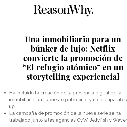
Una inmobiliaria para un
búnker de lujo: Netflix
convierte la promoción de
“El refugio atómico” en un
storytelling experiencial
Ha incluido la creación de la presencia digital de la
inmobiliaria, un supuesto patrocinio y un escaparate
up
La campaña de promoción de la nueva serie se ha
trabajado junto a las agencias CyW, Jellyfish y Wav