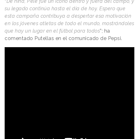
“
De niña, Pelé fue un icono dentro y fuera del campo, y
su legado continúa hasta el día de hoy. Espero que
esta campaña contribuya a despertar esa motivación
en los jóvenes atletas de todo el mundo, mostrándoles
que hay un lugar en el fútbol para todos
”; ha
comentado Putellas en el comunicado de Pepsi.