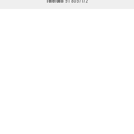
Teléfono:
91 8057172