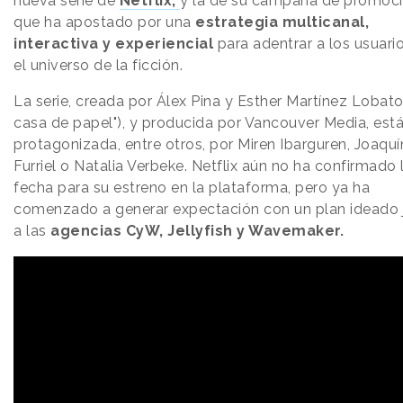
nueva serie de
Netflix,
y la de su campaña de promoci
que ha apostado por una
estrategia multicanal,
interactiva y experiencial
para adentrar a los usuari
el universo de la ficción.
La serie, creada por Álex Pina y Esther Martínez Lobato
casa de papel"), y producida por Vancouver Media, est
protagonizada, entre otros, por Miren Ibarguren, Joaquí
Furriel o Natalia Verbeke. Netflix aún no ha confirmado 
fecha para su estreno en la plataforma, pero ya ha
comenzado a generar expectación con un plan ideado 
a las
agencias CyW, Jellyfish y Wavemaker.