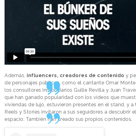
Además,
influencers, creadores de contenido
y pe
de personajes públicos, como el cantante Omar Monte
los consultores inmobiliarios Guille Revilla y Juan Trav
que han ganado popularidad con los vídeos que muest
viviendas de lujo, estuvieron presentes en el stand, y a 
Reels y Stories invitaron a sus seguidores a descubrir e
espacio. También han creado sus propios contenidos.