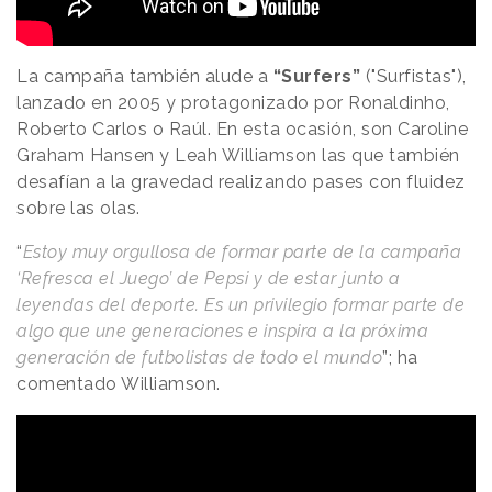
La campaña también alude a
“Surfers”
("Surfistas"),
lanzado en 2005 y protagonizado por Ronaldinho,
Roberto Carlos o Raúl. En esta ocasión, son Caroline
Graham Hansen y Leah Williamson las que también
desafían a la gravedad realizando pases con fluidez
sobre las olas.
“
Estoy muy orgullosa de formar parte de la campaña
‘Refresca el Juego’ de Pepsi y de estar junto a
leyendas del deporte. Es un privilegio formar parte de
algo que une generaciones e inspira a la próxima
generación de futbolistas de todo el mundo
”; ha
comentado Williamson.