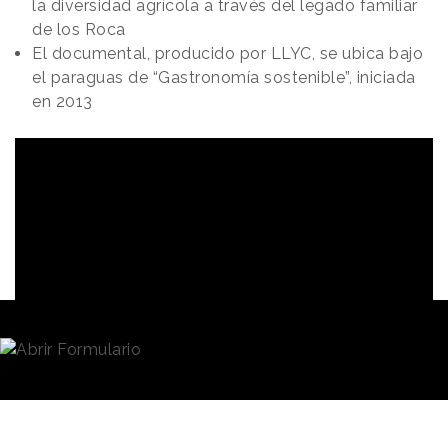
la diversidad agrícola a través del legado familiar
de los Roca
El documental, producido por LLYC, se ubica bajo
el paraguas de “Gastronomía sostenible”, iniciada
en 2013
Redacción
18/11/2021 · 16:49