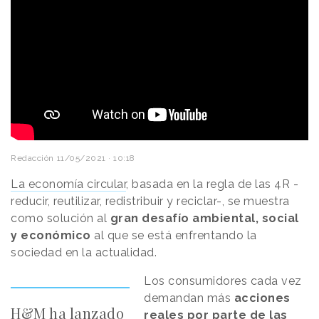
Redacción
11/05/2021 · 10:18
La economía circular
, basada en la regla de las 4R -
reducir, reutilizar, redistribuir y reciclar-, se muestra
como solución al
gran desafío ambiental, social
y económico
al que se está enfrentando la
sociedad en la actualidad.
Los consumidores cada vez
demandan más
acciones
H&M ha lanzado
reales por parte de las