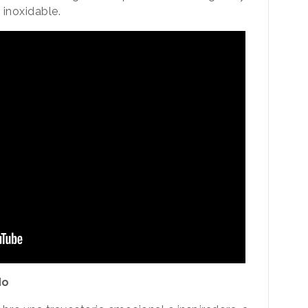
 inoxidable.
do