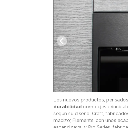
Los nuevos productos, pensados
durabilidad
como ejes principale
según su diseño: Craft, fabricad
macizo; Elements, con unos acab
escandinava; y Pro Series, fabric