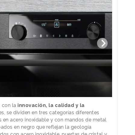
 con la
innovación, la calidad y la
s, se dividen en tres categorías diferentes
os en acero inoxidable y con mandos de metal
ados en negro que reflejan la geología
ados con acero inoxidable, puertas de cristal y