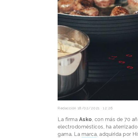
Redacción
18/02/2021 · 12:26
La firma
Asko
, con más de 70 año
electrodomésticos, ha aterrizado
gama. La
marca
, adquirida por H