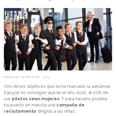
Redacción
29/08/2018 · 13:14
Uno de los objetivos que se ha marcado la aerolínea
EasyJet
es conseguir que en el año 2020, el 20% de
sus
pilotos sean mujeres
. Y para hacerlo posible,
ha puesto en marcha una
campaña de
reclutamiento
dirigida a las niñas.