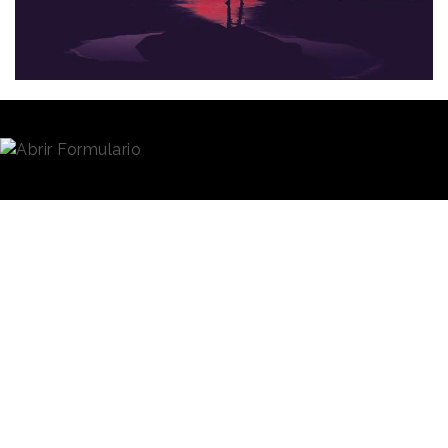
Redacción
18/03/2019 · 09:11
Los mejores entre los mejores.
WARC
ha revelado su primer ranking compuesto por
los mejores entre los mejores:
Best of the Best
. Se
trata de una clasificación que suma los resultados
de sus tres rankings:
Creative 100,
Effective 100 y
Media 100.
WARC Ranking, sucesor de
Gunn Report, se calcula
Burger King
combinando los resultados
lidera la
de las competiciones y los
festivales más prestigiosos y
clasificación de
rigurosos alrededor del