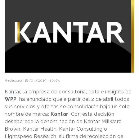
Redacción
18/03/2019 · 10:05
Kantar
, la empresa de consultoría, data e insights de
WPP
, ha anunciado que a partir del 2 de abril todos
sus servicios y ofertas se consolidarán bajo un solo
nombre de marca:
Kantar
. Con esta decisión
desaparece la denominación de Kantar Millward
Brown, Kantar Health, Kantar Consulting o
Lightspeed Research, su firma de recolección de