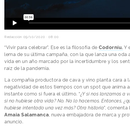
Redacción
09/10/2020 · 08:00
“Vivir para celebrar”. Ese es la filosofía de
Codorníu.
Y 
lema de su última campaña, con la que lanza una oda a
vida en un año marcado por la incertidumbre y los sen
raíz de la pandemia.
La compañía productora de cava y vino planta cara a l
negatividad de estos tiempos con un spot que anima a 
instante como si fuera el último. “
¿Y si nos lanzamos a v
si no hubiese otra vida? No. No lo hacemos. Entonces, ¿qu
hubiese intentado una vez más? Otra historia
”, comenta 
Amaia Salamanca
, nueva embajadora de marca y pro
anuncio.