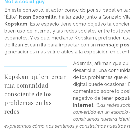
Not a social guy
En este contexto, el actor conocido por su papel en la 
"Élite",
Itzan Escamilla
, ha lanzado junto a Gonzalo Vi
Kopskam
. Este espacio tiene como objetivo la concie
buen uso de internet y las redes sociales entre los jóv
españoles. Y es que, mediante Kopskam, pretenden usar
de Itzan Escamilla para impactar con un
mensaje posi
generaciones más vulnerables a la exposición en el ento
Además, afirman que qui
desarrollar una comunid
Kopskam quiere crear
de los problemas que el
una comunidad
digital puede ocasionar. 
comentado sobre lo posi
consciente de los
negativo de tener
popul
problemas en las
Internet
:
“Las redes soci
redes
convertido en un espacio
construimos nuestra ident
expresamos cómo nos sentimos y construimos nuestras re