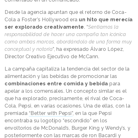
Desde la agencia apuntan que el retorno de Coca-
Cola a Foster's Hollywood era
un hito que merecía
ser explorado creativamente
. “
Sentíamos la
responsabilidad de hacer una campaña tan icónica
como ambas marcas, abordándolo de una forma muy
conceptual y notoria
”, ha expresado Álvaro López,
Director Creativo Ejecutivo de McCann.
La campaña capitaliza la tendencia del sector de la
alimentación y las bebidas de promocionar las
combinaciones entre comida y bebida
para
apelar a los comensales. Un concepto similar es el
que ha explorado, precisamente, el rival de Coca-
Cola, Pepsi, en varias ocasiones. Una de ellas, con la
premiada
“Better with Pepsi”
, en la que Pepsi
encontraba su logotipo “escondido” en los
envoltorios de McDonald’s, Burger King y Wendy’s, y
posteriormente con las
marcas de ron Bacardi y