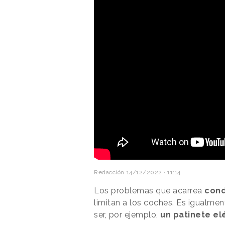
Redacción
14/12/2022 · 11:14
Los problemas que acarrea
cond
limitan a los coches. Es igualmen
ser, por ejemplo,
un patinete el