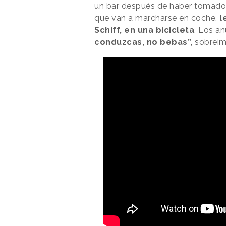
un bar después de haber tomado 
que van a marcharse en coche,
l
Schiff, en una bicicleta
. Los a
conduzcas, no bebas”,
sobreim