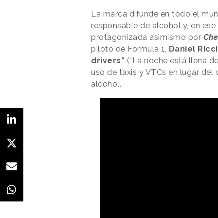
La marca difunde en todo el mu
responsable de alcohol y, en ese
protagonizada asimismo por
Che
piloto de Fórmula 1,
Daniel Ricc
drivers”
(“La noche está llena d
uso de taxis y VTCs en lugar del
alcohol.