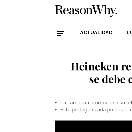
ACTUALIDAD
L
Heineken rec
se debe 
La campaña promociona su refer
Esta protagonizada por los pil