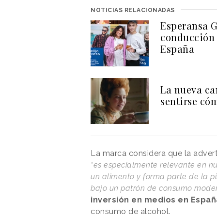
NOTICIAS RELACIONADAS
Esperansa G
conducción 
España
La nueva ca
sentirse có
La marca considera que la advert
“es especialmente relevante en nu
un alimento y forma parte de la p
bajo un patrón de consumo mode
inversión en medios en Españ
consumo de alcohol.