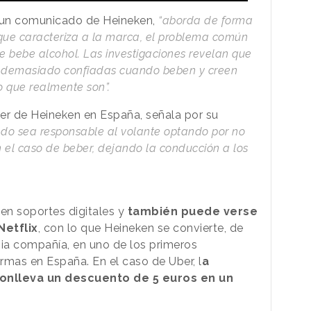
 un comunicado de Heineken,
“aborda de forma
 que caracteriza a la marca, el problema común
 bebe alcohol. Las investigaciones revelan que
n demasiado confiadas cuando beben y creen
o que realmente son”.
er de Heineken en España, señala por su
do sea responsable al volante optando por no
 el caso de beber, dejando la conducción a los
en soportes digitales y
también puede verse
Netflix
, con lo que Heineken se convierte, de
pia compañía, en uno de los primeros
rmas en España. En el caso de Uber, l
a
conlleva un descuento de 5 euros en un