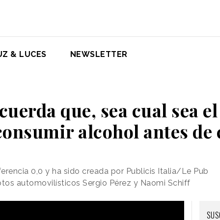
UZ & LUCES
NEWSLETTER
uerda que, sea cual sea el
consumir alcohol antes de
encia 0,0 y ha sido creada por Publicis Italia/Le Pub
otos automovilísticos Sergio Pérez y Naomi Schiff
SUS