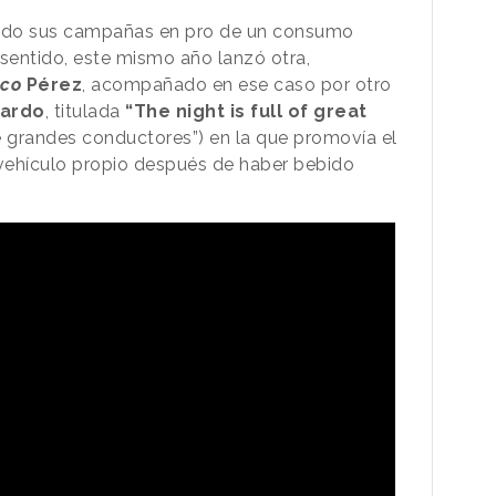
ndo sus campañas en pro de un consumo
 sentido, este mismo año lanzó otra,
co
Pérez
, acompañado en ese caso por otro
iardo
, titulada
“The night is full of great
e grandes conductores”) en la que promovía el
 vehículo propio después de haber bebido