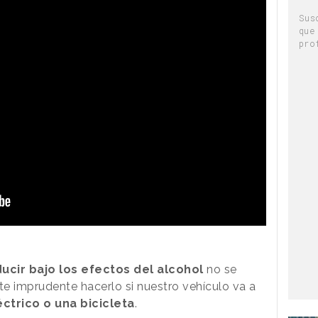
Sus
que
pro
ucir bajo los efectos del alcohol
no se
te imprudente hacerlo si nuestro vehículo va a
éctrico o una bicicleta
.