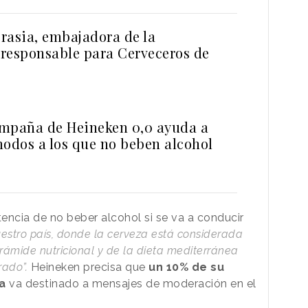
rasia, embajadora de la
responsable para Cerveceros de
mpaña de Heineken 0,0 ayuda a
modos a los que no beben alcohol
encia de no beber alcohol si se va a conducir
estro país, donde la cerveza está considerada
irámide nutricional y de la dieta mediterránea
rado”.
Heineken precisa que
un 10% de su
a
va destinado a mensajes de moderación en el