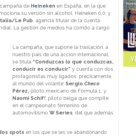
a campaña de
Heineken
en España, en la que
ciona su versión sin alcohol, Heineken 0,0, y
Italia/Le Pub
, agencia titular de la cuenta
ndial. La gestión de medios ha corrido a cargo
La campaña, que supone la traslación. a
nuestro país de una acción internacional,
V
se titula
“Conduzcas lo que conduzcas,
conducir es conducir”
y cuenta con dos
protagonistas muy ligados, precisamente,
al mundo del volante:
Sergio
Checo
Pérez,
piloto mexicano de Fórmula 1, y
Naomi Schif
f, piloto belga que compite
en el campeonato femenino de
automovilismo
W Series
, del que además
dos spots
en los que se les ve abandonando