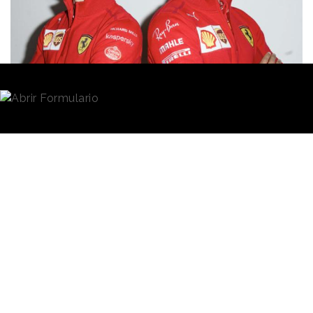
Redacción
23/02/2021 · 09:01
Carlos Sainz
y
Estrella Galicia
mantendrán sus
caminos unidos. La
marca cervecera
seguirá
patrocinando al piloto madrileño en su nueva etapa
con Ferrari tal y como lleva haciendo
desde 2013
,
cuando Sainz era una promesa que competía en
GP3.
La marca sin alcohol
Estrella Galicia 0,0
aparecerá
en el monoplaza
SF21
, uno de los favoritos para la
próxima temporada de la Fórmula 1, que arranca el
28 de marzo.
“Es difícil expresar en palabras lo feliz y orgulloso que
me siento con este anuncio. Continúa el viaje que