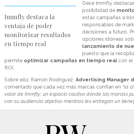
Dese Immfly destaca
posibilidad de
monito
Immfly destaca la
estas campañas a bor
ventaja de poder
responsables de mark
decisiones a futuro. P
monitorizar resultados
opciones idóneas sobr
en tiempo real
lanzamiento de nu
puesto que la recopil
permite
optimizar campañas en tiempo real
con el 
ROI.
Sobre ello, Ramón Rodríguez,
Advertising Manager 
comentado que cada vez más marcas confían en
“la c
valor de Immfly: un espacio cautivo donde las marcas p
con su audiencia objetivo mientras les entregan un benef