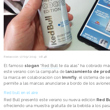
Redacción
17/09/2019 · 08:48
El famoso
slogan
“
Red Bull
te da alas” ha cobrado má
este verano con la campaña de
lanzamiento de pro
la marca en colaboración con
Immfly
, el sistema de se
permite a las marcas anunciarse a bordo de los aviones
Red bull en el aire
Red Bull presentó este verano su nueva edición
Red Bu
ofreciendo una muestra gratuita de la bebida a los pas