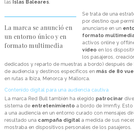
las
Islas Baleares
.
Se trata de una estrat
por destino que permi
La marca se anunció en
anunciarse en un
ent
un entorno único y en
formato multimedi
activos online y offli
formato multimedia
vídeo
en los disposit
los pasajeros, creació
dedicados y reparto de muestras a bordo) después de 
de audiencia y destinos específicos en
más de 80 vu
en rutas a Ibiza, Menorca y Mallorca.
Contenido digital para una audiencia cautiva
La marca Red Bull también ha elegido
patrocinar
dive
sistema de
entretenimiento
a bordo de Immfly. Esto 
a una audiencia en un entorno curado con mensajes d
resultado una
campaña digital
a medida de sus neces
mostraba en dispositivos personales de los pasajeros.