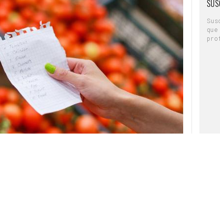
SUS
Sus
que
pro
era en la que la sociedad se enfrenta a
las
ido una transformación durante la pandemia.