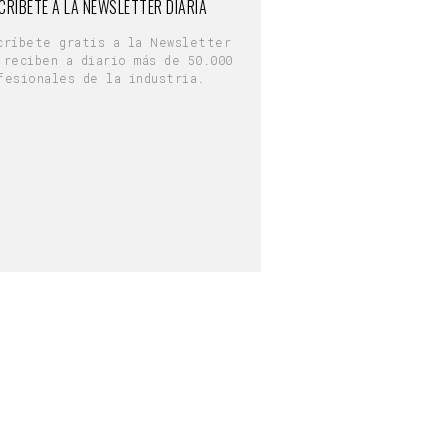
CRÍBETE A LA NEWSLETTER DIARIA
críbete gratis a la Newsletter
 reciben a diario más de 50.000
fesionales de la industria.