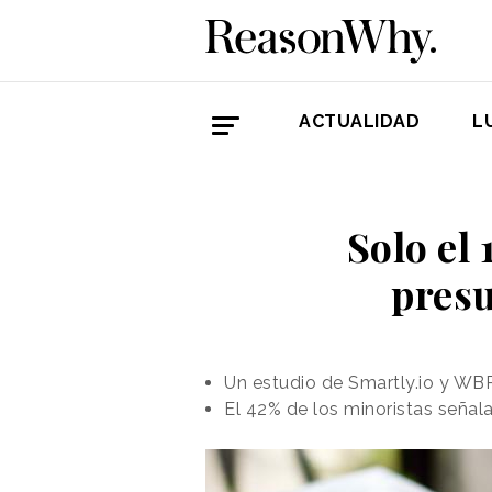
ACTUALIDAD
L
Solo el
presu
Un estudio de Smartly.io y WBR I
El 42% de los minoristas señal