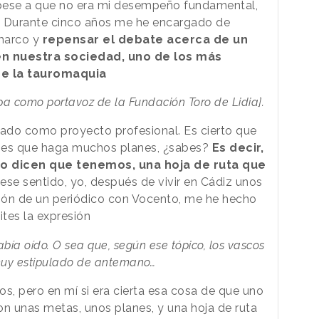
, pese a que no era mi desempeño fundamental,
o. Durante cinco años me he encargado de
 marco y
repensar el debate acerca de un
n nuestra sociedad, uno de los más
de la tauromaquia
apa como portavoz de la Fundación Toro de Lidia].
sado como proyecto profesional. Es cierto que
o es que haga muchos planes, ¿sabes?
Es decir,
o dicen que tenemos, una hoja de ruta que
ese sentido, yo, después de vivir en Cádiz unos
ación de un periódico con Vocento, me he hecho
ites la expresión
abía oído. O sea que, según ese tópico, los vascos
 muy estipulado de antemano…
s, pero en mí si era cierta esa cosa de que uno
on unas metas, unos planes, y una hoja de ruta