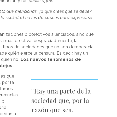
nicación y los
public affairs
ento que mencionas, ¿a qué crees que se debe?
e la sociedad no les da cauces para expresarse
anizaciones o colectivos silenciados, sino que
a más efectiva, desgraciadamente, la
os tipos de sociedades que no son democracias
be quién ejerce la censura. Es decir, hay un
 quién no.
Los nuevos fenómenos de
lejos.
 es que
 por la
blamos
“Hay una parte de la
creencias
sociedad que, por la
, o
oría
razón que sea,
 cedan a