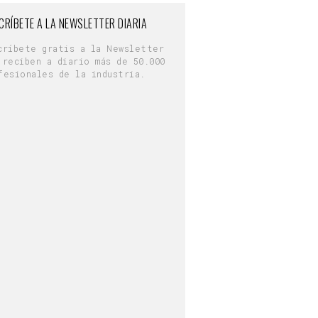
CRÍBETE A LA NEWSLETTER DIARIA
críbete gratis a la Newsletter
 reciben a diario más de 50.000
fesionales de la industria.