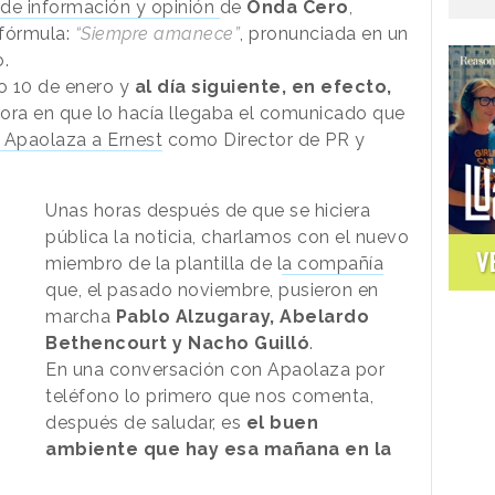
de información y opinión
de
Onda Cero
,
 fórmula:
“Siempre amanece”
, pronunciada en un
.
do 10 de enero y
al día siguiente, en efecto,
hora en que lo hacía llegaba el comunicado que
 Apaolaza a Ernest
como Director de PR y
Unas horas después de que se hiciera
pública la noticia, charlamos con el nuevo
V
miembro de la plantilla de l
a compañía
que, el pasado noviembre, pusieron en
marcha
Pablo Alzugaray, Abelardo
Bethencourt y Nacho Guilló
.
En una conversación con Apaolaza por
teléfono lo primero que nos comenta,
después de saludar, es
el buen
ambiente que hay esa mañana en la