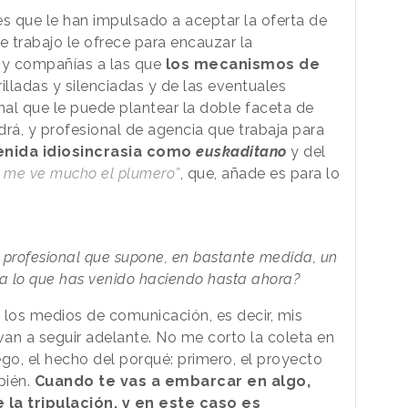
s que le han impulsado a aceptar la oferta de
e trabajo le ofrece para encauzar la
 y compañías a las que
los mecanismos de
illadas y silenciadas y de las eventuales
nal que le puede plantear la doble faceta de
á, y profesional de agencia que trabaja para
enida idiosincrasia como
euskaditano
y del
e me ve mucho el plumero”
, que, añade es para lo
 profesional que supone, en bastante medida, un
 a lo que has venido haciendo hasta ahora?
n los medios de comunicación, es decir, mis
an a seguir adelante. No me corto la coleta en
o, el hecho del porqué: primero, el proyecto
bién.
Cuando te vas a embarcar en algo,
la tripulación, y en este caso es