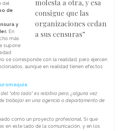
molesta a otra, y esa
n del
ipo de
consigue que las
organizaciones cedan
ensura y
der.
En
a sus censuras”
ucho más
se supone
iedad
o se corresponde con la realidad, pero ejercen
ncionados, aunque en realidad tienen efectos
auromaquia
del “otro lado” es relativo pero, ¿alguna vez
 de trabajar en una agencia o departamento de
eado como un proyecto profesional, Sí que
s en este lado de la comunicación, y en los