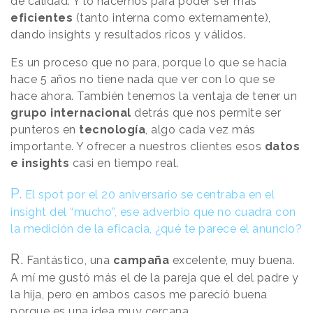
de calidad. Y lo hacemos para poder ser más
eficientes
(tanto interna como externamente),
dando insights y resultados ricos y válidos.
Es un proceso que no para, porque lo que se hacia
hace 5 años no tiene nada que ver con lo que se
hace ahora. También tenemos la ventaja de tener un
grupo internacional
detrás que nos permite ser
punteros en
tecnología
, algo cada vez más
importante. Y ofrecer a nuestros clientes esos
datos
e insights
casi en tiempo real.
P.
El spot por el 20 aniversario se centraba en el
insight del “mucho”, ese adverbio que no cuadra con
la medición de la eficacia, ¿qué te parece el anuncio?
R.
Fantástico, una
campaña
excelente, muy buena.
A mí me gustó más el de la pareja que el del padre y
la hija, pero en ambos casos me pareció buena
porque es una idea muy cercana.