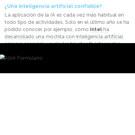
¿Una inteligencia artificial confiable?
La aplicación de la IA es cada vez más habitual en
todo tipo de actividades. Solo en el último año se ha
podido conocer, por ejemplo, cómo
Intel
ha
desarrollado una mochila con inteligencia artificial
,
cámara espacial y auricular bluetooth integrados
para ayudar a que las personas con discapacidad
visual puedan caminar con mayor seguridad en la vía
pública. Mientras que
Sony
ha creado el sensor
fotográfico IMX500
que aplica la IA con la intención
de reducir los atascos y la contaminación de los
aparcamientos, mitigar los accidentes de los
peatones y reducir las aglomeraciones en el
transporte público en la ciudad de Roma. Y
Samsung
ha puesto en marcha Tallk
, una aplicación
que permite a los pacientes de ELA comunicarse
gracias a los algoritmos predictivos y a un sistema
de eye tracking.