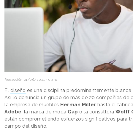
Redacción
21/06/2021 · 09:31
El
diseño
es una disciplina predominantemente blanca 
Así lo denuncia un grupo de más de 20 compañías de es
la empresa de muebles
Herman Miller
hasta el fabric
Adobe
, la marca de moda
Gap
o la consultora
Wolff 
están comprometiendo esfuerzos significativos para tr
campo del diseño.