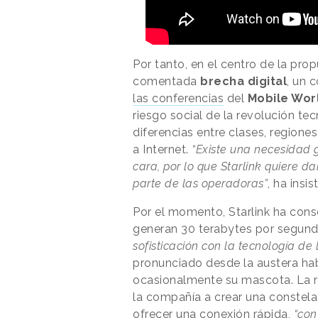
Por tanto, en el centro de la pro
comentada
brecha digital
, un 
las conferencias
del
Mobile Wor
riesgo social de la revolución t
diferencias entre clases, region
a Internet.
“Existe una necesidad g
cara, por lo que Starlink quiere dar
parte de las operadoras”
, ha insi
Por el momento, Starlink ha con
generan 30 terabytes por segund
sofisticación con la tecnología de
pronunciado desde la austera hab
ocasionalmente su mascota. La re
la compañía a crear una constelac
ofrecer una conexión rápida,
“con