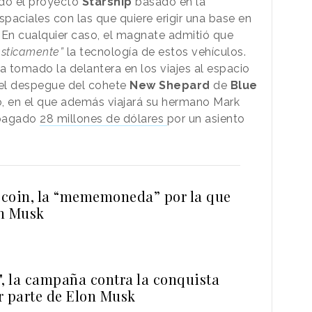
ido el proyecto
Starship
basado en la
paciales con las que quiere erigir una base en
. En cualquier caso, el magnate admitió que
ásticamente”
la tecnología de estos vehículos.
a tomado la delantera en los viajes al espacio
r el despegue del cohete
New Shepard
de
Blue
o, en el que además viajará su hermano Mark
 pagado
28 millones de dólares
por un asiento
coin, la “mememoneda” por la que
n Musk
", la campaña contra la conquista
r parte de Elon Musk