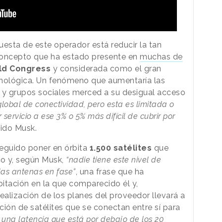
puesta de este operador está reducir la tan
concepto que ha estado presente en
muchas de
ld Congress
y considerada como el gran
ecnológica. Un fenómeno que aumentaría las
es y grupos sociales merced a su desigual acceso
lobal de conectividad, pero esta es limitada o
 servicio a ese 3% o 5% más difícil de cubrir por
stido Musk.
seguido poner en órbita
1.500 satélites
que
o y, según Musk,
“nadie tiene este nivel de
 las antenas en fase”
, una frase que ha
itación en la que comparecido él y,
alización de los planes del proveedor llevará a
ión de satélites que se conectan entre sí para
 una latencia que está por debajo de los 20