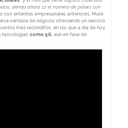
actuales
“y el mes que viene logrará cobertura
olos, siendo ahora 12 el número de países con
o con ententes empresariales anteriores, Musk
nueva ventana de negocio ofreciendo un servicio
 puntos más recónditos, en los que a día de hoy
en tecnologías
como 5G
, aún en fase de