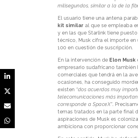
milisegundos, similar a la de la fib
El usuario tiene una antena parabó
kit similar
al que se empleaba en
y en las que Starlink tiene puest
técnico, Musk cifra el importe en
100 en cuestión de suscripción.
En la intervención de
Elon Musk
empresario sudafricano también 
comerciales que tendrá en la aven
ocasiones, ha conseguido morders
existen
“dos acuerdos muy import
telecomunicaciones más important
corresponde a SpaceX”
. Precisam
temas tratados en la parte final 
aspiraciones de Musk es coloniz
ambiciona con proporcionar conect