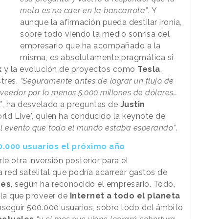
meta es no caer en la bancarrota”
. Y
aunque la afirmación pueda destilar ironía,
sobre todo viendo la medio sonrisa del
empresario que ha acompañado a la
misma, es absolutamente pragmática si
k
y la evolución de proyectos como
Tesla
,
stres.
“Seguramente antes de lograr un flujo de
oveedor por lo menos 5.000 millones de dólares…
”
, ha desvelado a preguntas de
Justin
orld Live", quien ha conducido la keynote de
el evento que todo el mundo estaba esperando”
.
00.000 usuarios el próximo año
le otra inversión posterior para el
 red satelital que podría acarrear gastos de
res
, según ha reconocido el empresario. Todo,
 la que proveer de
Internet a todo el planeta
nseguir 500.000 usuarios, sobre todo del ámbito