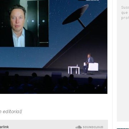
Sus
que
pro
 editorial]