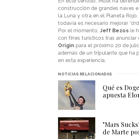
En este sentido, Musk ha defend
construcción de grandes naves es
la Luna y otra en el Planeta Rojo
todavía es necesario mejorar
“dr
Por el momento,
Jeff Bezos
le h
con fines turísticos tras anuncia
Origin
para el próximo 20 de juli
además de un tripulante que ha
en esta experiencia.
NOTICIAS RELACIONADAS
Qué es Doge
apuesta Elo
"Mars Sucks
de Marte po