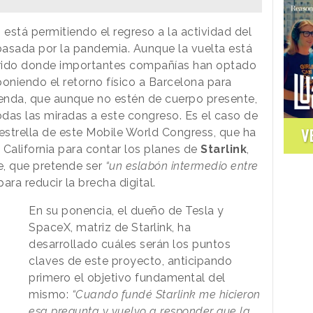
está permitiendo el regreso a la actividad del
pasada por la pandemia. Aunque la vuelta está
íbrido donde importantes compañías han optado
sponiendo el retorno físico a Barcelona para
enda, que aunque no estén de cuerpo presente,
odas las miradas a este congreso. Es el caso de
V
estrella de este Mobile World Congress, que ha
California para contar los planes de
Starlink
,
te, que pretende ser
“un eslabón intermedio entre
para reducir la brecha digital.
En su ponencia, el dueño de Tesla y
SpaceX, matriz de Starlink, ha
desarrollado cuáles serán los puntos
claves de este proyecto, anticipando
primero el objetivo fundamental del
mismo:
“Cuando fundé Starlink me hicieron
esa pregunta y vuelvo a responder que la