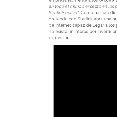
empresarial, frente a los
69.000 
en todo el mundo excepto en los p
Starlink activo”
. Como ha sucedid
pretende con Starlink abrir una 
de Internet capaz de llegar a los
no existe un interés por invertir 
expansión.