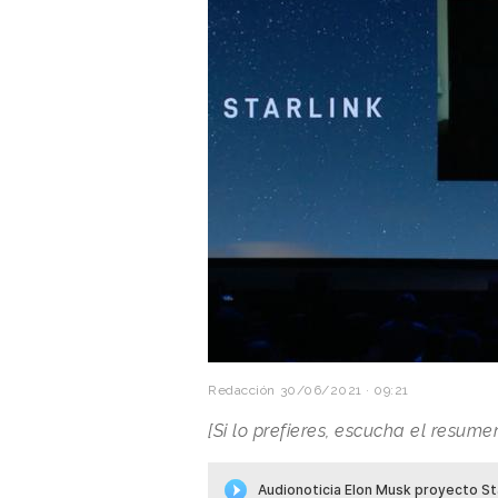
Redacción
30/06/2021 · 09:21
[Si lo prefieres, escucha el resumen