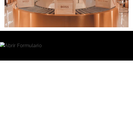
Redacción
12/11/2025 · 09:49
Calidez, estilo y fantasía. Eso es lo que
Boss
quiere
ofrecer a los consumidores ante la temporada
festiva a través de la colección cápsula creada junto
a la marca de peluches
Steiff.
Las prendas y
accesorios, que combinan sofisticación y ternura,
protagonizan el
anuncio de Navidad
de la firma de
moda
La unión de las dos marcas, ambas de origen
alemán, se materializa en una selección de artículos
para hombre, mujer y niño, confeccionadas con
materiales suaves en cálidos tonos crema y marrón
inspirados en el color y la textura de los osos