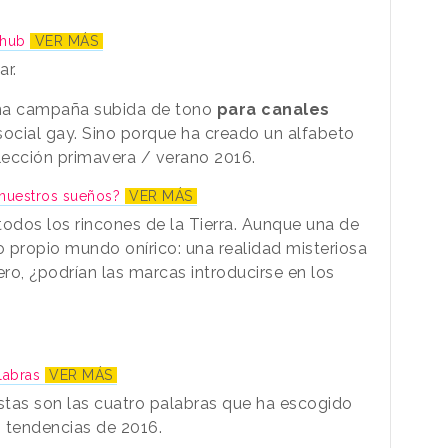
rnhub
VER MÁS
ar.
una campaña subida de tono
para canales
d social gay. Sino porque ha creado un alfabeto
lección primavera / verano 2016.
 nuestros sueños?
VER MÁS
todos los rincones de la Tierra. Aunque una de
 propio mundo onírico: una realidad misteriosa
ero, ¿podrían las marcas introducirse en los
alabras
VER MÁS
Estas son las cuatro palabras que ha escogido
s tendencias de 2016.