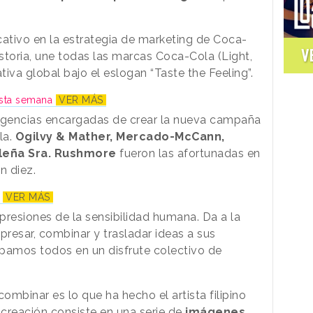
cativo en la estrategia de marketing de Coca-
V
istoria, une todas las marcas Coca-Cola (Light,
iva global bajo el eslogan “Taste the Feeling”.
esta semana
VER MÁS
agencias encargadas de crear la nueva campaña
la.
Ogilvy & Mather, Mercado-McCann,
ileña Sra. Rushmore
fueron las afortunadas en
on diez.
?
VER MÁS
xpresiones de la sensibilidad humana. Da a la
presar, combinar y trasladar ideas a sus
pamos todos en un disfrute colectivo de
ombinar es lo que ha hecho el artista filipino
creación consiste en una serie de
imágenes