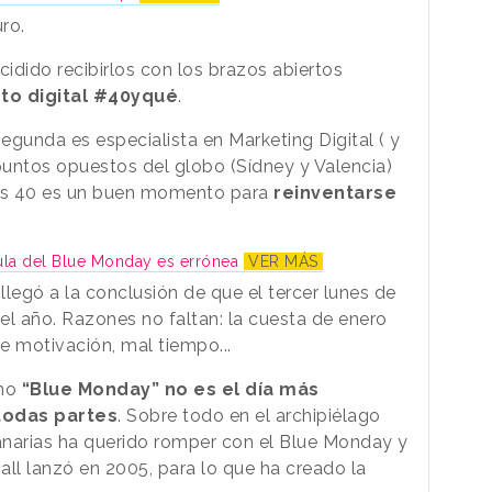
uro.
idido recibirlos con los brazos abiertos
to digital #40yqué
.
segunda es especialista en Marketing Digital ( y
untos opuestos del globo (Sídney y Valencia)
los 40 es un buen momento para
reinventarse
mula del Blue Monday es errónea
VER MÁS
l llegó a la conclusión de que el tercer lunes de
el año. Razones no faltan: la cuesta de enero
de motivación, mal tiempo...
omo
“Blue Monday” no es el día más
todas partes
. Sobre todo en el archipiélago
Canarias ha querido romper con el Blue Monday y
rnall lanzó en 2005, para lo que ha creado la