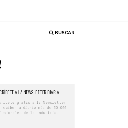
BUSCAR
!
CRÍBETE A LA NEWSLETTER DIARIA
críbete gratis a la Newsletter
 reciben a diario más de 50.000
fesionales de la industria.