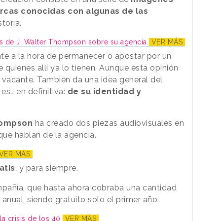
rcas conocidas con algunas de las
storia.
os de J. Walter Thompson sobre su agencia
VER MÁS
e a la hora de permanecer o apostar por un
e quienes allí ya lo tienen. Aunque esta opinión
a vacante. También da una idea general del
es… en definitiva:
de su identidad y
hompson
ha creado dos piezas audiovisuales en
 que hablan de la agencia.
VER MÁS
atis
, y para siempre.
mpañía, que hasta ahora cobraba una cantidad
anual, siendo gratuito solo el primer año.
la crisis de los 40
VER MÁS