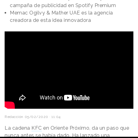
campaña de publicidad en Spotify Premium
Memac Ogilvy & Mather UAE es la agencia
creadora de esta idea innovadora
Redacción
05/02/2020 · 11:04
La cadena
KFC
en Oriente Próximo, da un paso que
nunca antes se había dado. Ha lanzado una