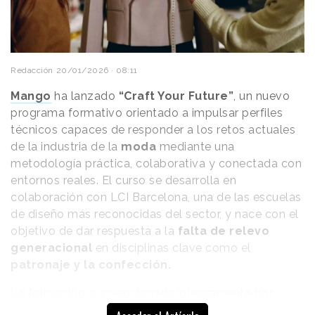
limitada
de geles de ducha, exfoliantes corporales, ja
de manos o desodorantes con aromas inspirados en el
universo de la serie y disponibles en tiendas Target.
Redacción
20/01/2026 · 08:11
Mango
ha lanzado
“Craft Your Future”
, un nuevo
programa formativo orientado a impulsar perfiles
técnicos capaces de responder a los retos actuales
de la industria de la
moda
mediante una
metodología práctica, colaborativa y conectada con
entornos reales. El curso se desarrolla en
colaboración con LCI Barcelona, una de las escuelas
de diseño más reconocidas del sector, y nace con el
objetivo de dar respuesta a la
falta de relevo
Ver esta publicación en Instagram
generacional
en disciplinas clave como el
patronaje y la confección.
La formación, subvencionada íntegramente por
Mango
e impartida en las instalaciones de LCI