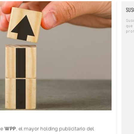
SUS
Sus
que
pro
de
WPP
, el mayor holding publicitario del