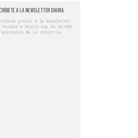
CRÍBETE A LA NEWSLETTER DIARIA
críbete gratis a la Newsletter
 reciben a diario más de 50.000
fesionales de la industria.