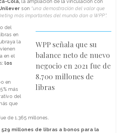
a-Cola,
la ampliación de la vinculación con
Unilever
son
“una demostración del valor que
rketing más importantes del mundo dan a WPP”.
o del
ibras en
ubraya la
WPP señala que su
 vienen
balance neto de nuevo
a en el
s:
los
negocio en 2021 fue de
8.700 millones de
po en
libras
8,5% más
ativo del
 más que
fue de 1.365 millones.
o
529 millones de libras a bonos para la