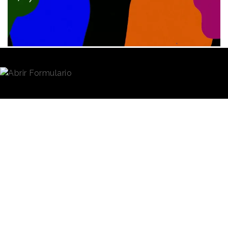
Redacción
20/12/2022 · 09:16
La llegada de
Elon Musk
a la dirección de
Twitter
hace mes y medio supuso un revulsivo para la
plataforma que, desde entonces, ha mostrado una
gestión volátil y caótica. Una de las principales y
más trascendentes decisiones del empresario ha
sido la reducción de la plantilla, que se ha ejecutado
mediante despidos masivos de perfiles de toda
índole. Decenas de empleados que, ahora, buscan y
encuentran nuevos rumbos profesionales en
proyectos propios u otras compañías tecnológicas.
Ese es el caso de
Alphonzo
“Phonz” Terrell
-hasta