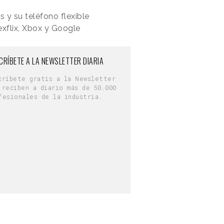
 y su teléfono flexible
xflix, Xbox y Google
CRÍBETE A LA NEWSLETTER DIARIA
críbete gratis a la Newsletter
 reciben a diario más de 50.000
fesionales de la industria.