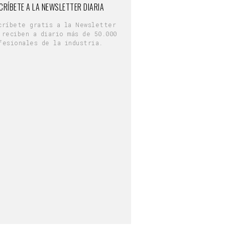
CRÍBETE A LA NEWSLETTER DIARIA
críbete gratis a la Newsletter
 reciben a diario más de 50.000
fesionales de la industria.