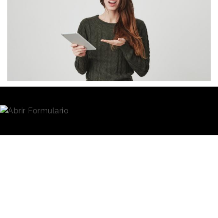
Redacción
22/03/2021 · 09:16
Sanidad
,
transporte
,
telecomunicaciones
y
turismo/ocio
han sido los sectores que más
reclamaciones han recibido por parte de los
consumidores el pasado 2020. Han sido 106.097
consultas y denuncias en total el pasado año, una
cifra récord motivada, según
Facua
, por las
“
irregularidades cometidas
” durante la pandemia.
Y es que el pasado 2020 fue
un año diferente para todas