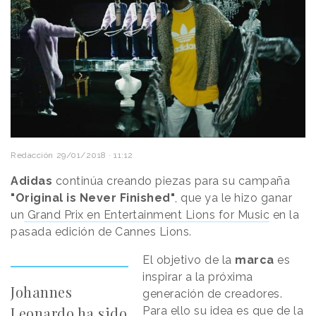
Redacción
29/01/2018 · 11:12
Adidas
continúa creando piezas para su campaña
"Original is Never Finished"
, que ya le hizo ganar
un
Grand Prix en Entertainment Lions for Music
en la
pasada edición de Cannes Lions.
El objetivo de la
marca
es
inspirar a la próxima
Johannes
generación de creadores.
Leonardo ha sido
Para ello su idea es que de la