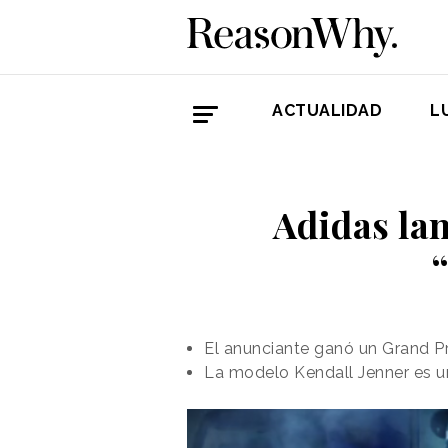
ACTUALIDAD
L
Adidas la
“
El anunciante ganó un Grand P
La modelo Kendall Jenner es un