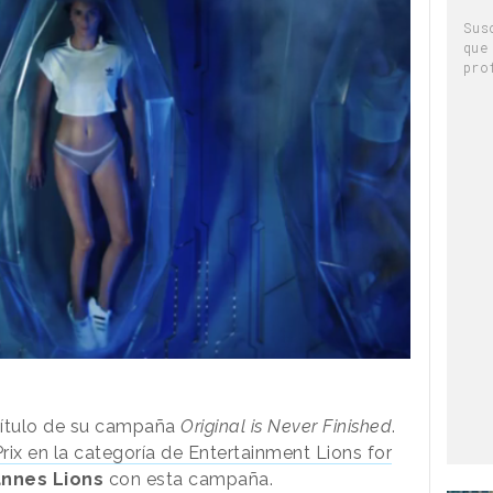
Sus
que
pro
pítulo de su campaña
Original is Never Finished
.
rix en la categoría de Entertainment Lions for
nnes Lions
con esta campaña.