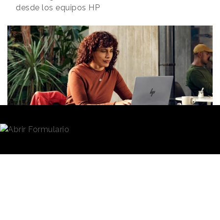
desde los equipos HP
Redacción
17/07/2025 · 09:22
HP, marca conocida por su negocio de
ordenadores
personales, ha comenzado a presentar a algunos
anunciantes una red publicitaria propia bajo el
nombre de
HP Media Network
. Según ha