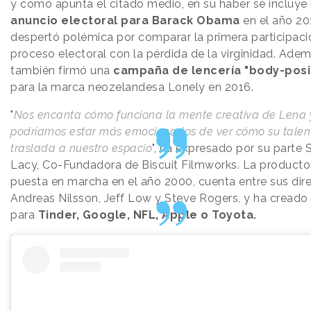
y como apunta el citado medio, en su haber se incluye
anuncio electoral para Barack Obama
en el año 20
despertó polémica por comparar la primera participaci
proceso electoral con la pérdida de la virginidad. Adem
también firmó una
campaña de lencería "body-posi
para la marca neozelandesa Lonely en 2016.
"
Nos encanta cómo funciona la mente creativa de Lena 
podríamos estar más emocionados de ver cómo su talen
traslada a nuestro espacio
", ha expresado por su parte
Lacy, Co-Fundadora de Biscuit Filmworks. La producto
puesta en marcha en el año 2000, cuenta entre sus dir
Andreas Nilsson, Jeff Low y Steve Rogers, y ha creado 
para
Tinder, Google, NFL, Apple o Toyota.