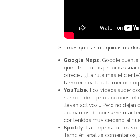
Si crees que las máquinas no deci
Google Maps.
Google cuenta t
que ofrecen los propios usuari
ofrece... ¿La ruta más eficient
también sea la ruta menos sor
YouTube
. Los vídeos sugerid
número de reproducciones, el 
llevan activos... Pero no dejan
acabamos de consumir, mante
contenidos muy cercano al nue
Spotify
. La empresa no es so
También analiza comentarios, ti