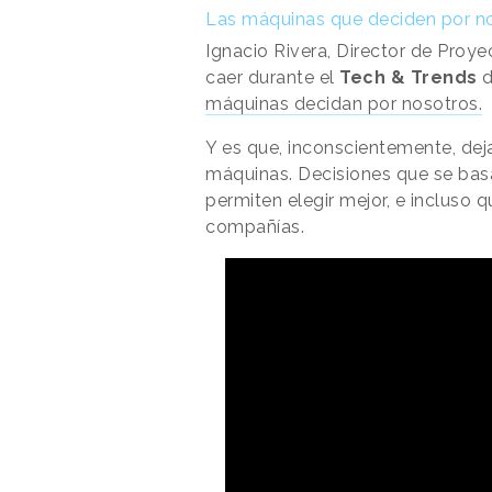
Las máquinas que deciden por n
Ignacio Rivera, Director de Proye
caer durante el
Tech & Trends
d
máquinas decidan por nosotros.
Y es que, inconscientemente, d
máquinas. Decisiones que se ba
permiten elegir mejor, e incluso
compañías.