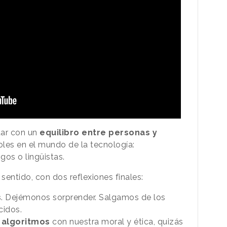
tar con un
equilibro entre personas y
roles en el mundo de la tecnología:
gos o lingüistas.
sentido, con dos reflexiones finales:
s
. Dejémonos sorprender. Salgamos de los
cidos.
s
algoritmos
con nuestra moral y ética, quizás