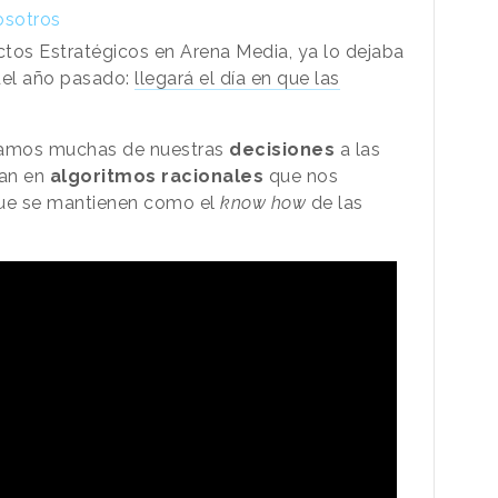
osotros
ctos Estratégicos en Arena Media, ya lo dejaba
el año pasado:
llegará el día en que las
ejamos muchas de nuestras
decisiones
a las
san en
algoritmos racionales
que nos
 que se mantienen como el
know how
de las