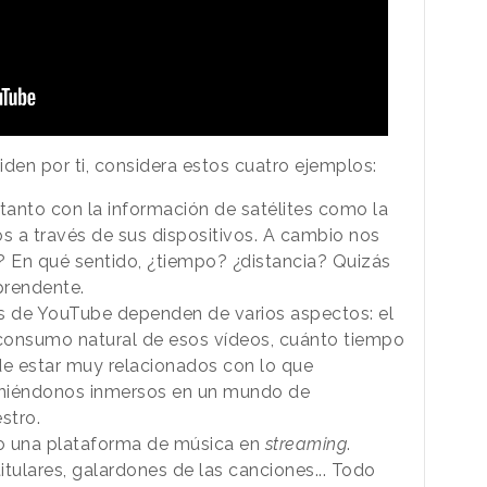
den por ti, considera estos cuatro ejemplos:
anto con la información de satélites como la
os a través de sus dispositivos. A cambio nos
e? En qué sentido, ¿tiempo? ¿distancia? Quizás
prendente.
os de YouTube dependen de varios aspectos: el
consumo natural de esos vídeos, cuánto tiempo
 de estar muy relacionados con lo que
niéndonos inmersos en un mundo de
stro.
lo una plataforma de música en
streaming
.
tulares, galardones de las canciones... Todo