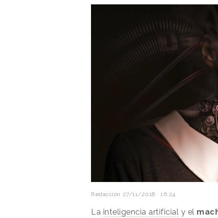
Redacción
27/11/2018 · 16:24
La
inteligencia artificial
y el
mach