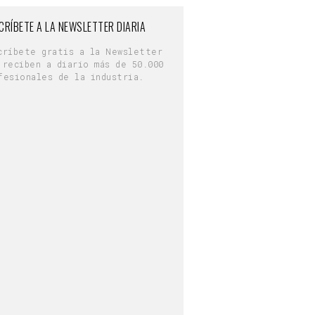
CRÍBETE A LA NEWSLETTER DIARIA
críbete gratis a la Newsletter
 reciben a diario más de 50.000
fesionales de la industria.