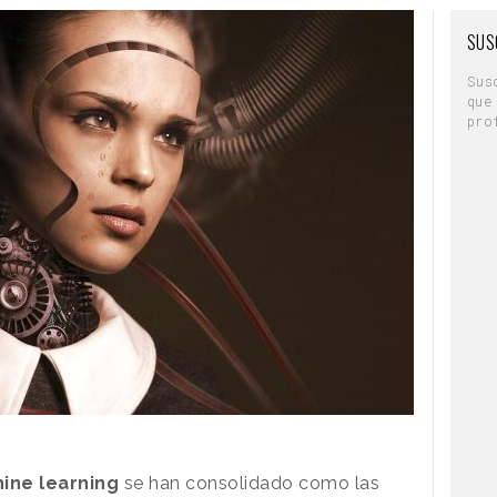
SUS
Sus
que
pro
ine learning
se han consolidado como las