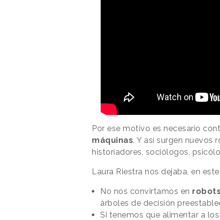
Por ese motivo es necesario con
máquinas
. Y así surgen nuevos 
historiadores, sociólogos, psicólo
Laura Riestra nos dejaba, en este 
No nos convirtamos en
robot
árboles de decisión preestable
Si tenemos que alimentar a lo