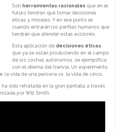
Son
herramientas racionales
que en el
futuro tendrán que tomar decisiones
éticas y morales. Y en ese punto es
cuando entrarán los perfiles humanos que
tendrán que atender estas acciones.
Esta aplicación de
decisiones éticas
,
que ya se están produciendo en el campo
de los coches autónomos, se ejemplifica
con el dilema del tranvía. Un experimento
 la vida de una persona vs. la vida de cinco.
ha sido retratada en la gran pantalla a través
gonizada por Will Smith.