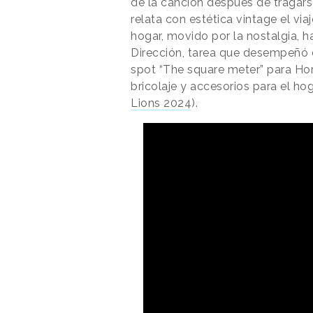
de la canción después de tragars
relata con estética vintage el via
hogar, movido por la nostalgia, h
Dirección, tarea que desempeñó e
spot “The square meter” para Ho
bricolaje y accesorios para el ho
Lions 2024
).