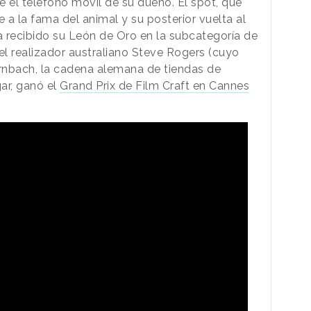
e el teléfono móvil de su dueño. El spot, que
je a la fama del animal y su posterior vuelta al
a recibido su León de Oro en la subcategoría de
l realizador australiano Steve Rogers (cuyo
rnbach, la cadena alemana de tiendas de
gar, ganó el
Grand Prix de Film Craft en Cannes