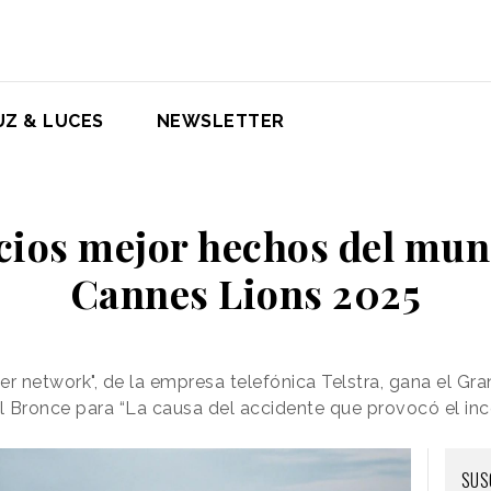
UZ & LUCES
NEWSLETTER
cios mejor hechos del mun
Cannes Lions 2025
ter network", de la empresa telefónica Telstra, gana el Gra
al Bronce para “La causa del accidente que provocó el inc
SUS