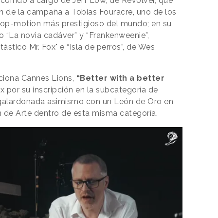
corrido a cargo de Jeff Low, de Revolver, que
n de la campaña a Tobias Fouracre, uno de los
stop-motion más prestigioso del mundo; en su
o “La novia cadáver” y “Frankenweenie”,
tástico Mr. Fox" e “Isla de perros”, de Wes
ciona Cannes Lions,
“Better with a better
x por su inscripción en la subcategoría de
galardonada asimismo con un León de Oro en
n de Arte dentro de esta misma categoría.