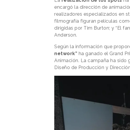
La
realización de los spots
ha 
encargó la dirección de animació
realizadores especializados en 
filmografía figuran películas com
dirigidas por Tim Burton; y “El fan
Anderson.
Según la información que propor
network”
ha ganado el Grand Pri
Animación. La campaña ha sido 
Diseño de Producción y Direcció