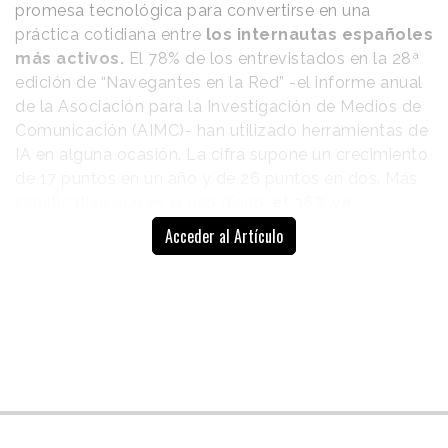
promesa tecnológica para convertirse en una
práctica cotidiana entre
los internautas españoles
más activos.
El 78% de los entrevistados en la 28ª
edición de “Navegantes en la Red” -el informe anual
de la Asociación para la Investigación de Medios de
Comunicación (AIMC)- han utilizado herramientas de
IA en alguna ocasión. La cifra supone un crecimiento
de 17 puntos en un año y de 26 puntos en dos. Más
significativo aún es el uso diario:
el 36% ya
emplean inteligencia artificial cada día
, frente al
Acceder al Artículo
20% del año anterior y el 13% registrado hace dos
ediciones.
El dato confirma una aceleración clara, pero también
una relación ambivalente con la tecnología. La IA se
usa más, se entiende mejor y genera satisfacción,
pero continúa instalada en un territorio de cautela. El
60% de los internautas se muestran preocupados
por el aumento de su uso; el 33% creen que sus