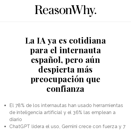
La IA ya es cotidiana
para el internauta
español, pero aún
despierta más
preocupación que
confianza
El 78% de los internautas han usado herramientas
de inteligencia artificial y el 36% las emplean a
diario
ChatGPT lidera el uso, Gemini crece con fuerza y 7