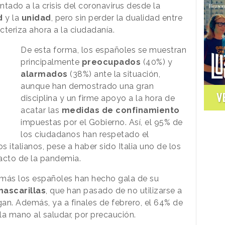
tado a la crisis del coronavirus desde la
d
y la
unidad
, pero sin perder la dualidad entre
eriza ahora a la ciudadanía.
De esta forma, los españoles se muestran
principalmente
preocupados
(40%) y
alarmados
(38%) ante la situación,
aunque han demostrado una gran
V
disciplina y un firme apoyo a la hora de
acatar las
medidas de confinamiento
impuestas por el Gobierno. Así, el 95% de
los ciudadanos han respetado el
s italianos, pese a haber sido Italia uno de los
acto de la pandemia.
emás los españoles han hecho gala de su
ascarillas
, que han pasado de no utilizarse a
an. Además, ya a finales de febrero, el 64% de
la mano al saludar, por precaución.