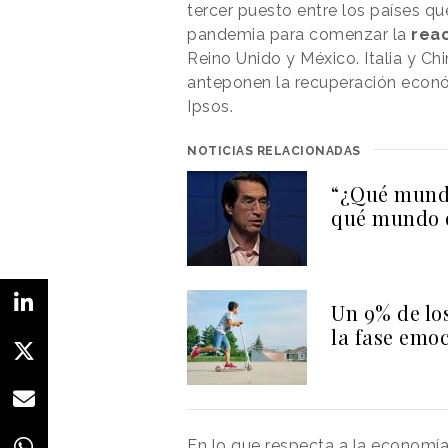
tercer puesto entre los países qu
pandemia para comenzar la
reac
Reino Unido y México. Italia y Ch
anteponen la recuperación económi
Ipsos.
NOTICIAS RELACIONADAS
“¿Qué mundo
qué mundo q
Un 9% de lo
la fase emoc
En lo que respecta a la economí