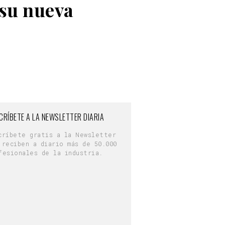
 su nueva
CRÍBETE A LA NEWSLETTER DIARIA
críbete gratis a la Newsletter
 reciben a diario más de 50.000
fesionales de la industria.