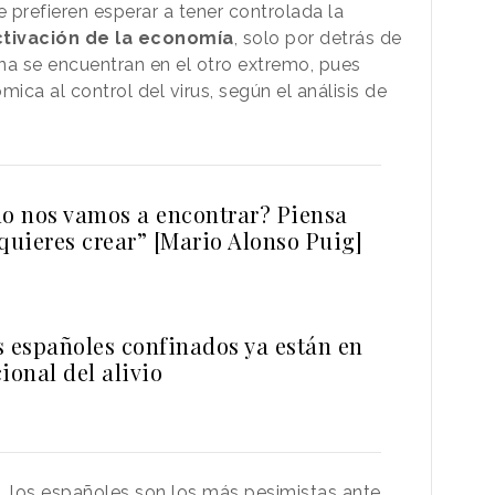
e prefieren esperar a tener controlada la
tivación de la economía
, solo por detrás de
ina se encuentran en el otro extremo, pues
ca al control del virus, según el análisis de
 nos vamos a encontrar? Piensa
uieres crear” [Mario Alonso Puig]
s españoles confinados ya están en
ional del alivio
a, los españoles son los más
pesimistas ante